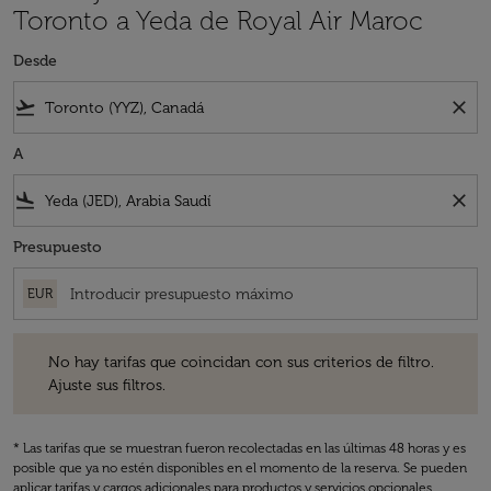
Toronto a Yeda de Royal Air Maroc
Desde
flight_takeoff
close
A
flight_land
close
Presupuesto
EUR
No hay tarifas que coincidan con sus criterios de filtro. Ajuste sus fil
No hay tarifas que coincidan con sus criterios de filtro.
Ajuste sus filtros.
* Las tarifas que se muestran fueron recolectadas en las últimas 48 horas y es
posible que ya no estén disponibles en el momento de la reserva. Se pueden
aplicar tarifas y cargos adicionales para productos y servicios opcionales.