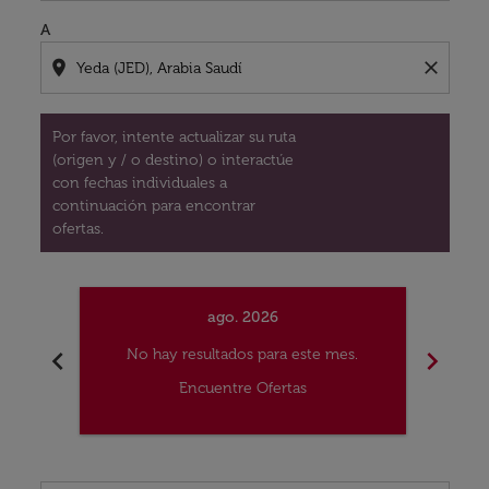
A
location_on
close
Por favor, intente actualizar su ruta
(origen y / o destino) o interactúe
con fechas individuales a
continuación para encontrar
ofertas.
ago. 2026
chevron_left
chevron_right
No hay resultados para este mes.
No
Encuentre Ofertas