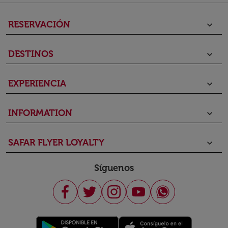
RESERVACIÓN
keyboard_arrow_down
DESTINOS
keyboard_arrow_down
EXPERIENCIA
keyboard_arrow_down
INFORMATION
keyboard_arrow_down
SAFAR FLYER LOYALTY
keyboard_arrow_down
Síguenos