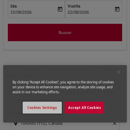
Ida
Vuelta
today
today
fc-booking-departure-date-aria-label
fc-booking-return-date-aria-label
15/08/2026
22/08/2026
Buscar
Inicio
Vuelos
Vuelos a Arabia Saudí
Vuelos de
Toronto a Yeda
By clicking “Accept All Cookies”, you agree to the storing of cookies
on your device to enhance site navigation, analyze site usage, and
Encuentre las mejores ofertas de
Por favor, intente actualizar su ruta (origen y / o dest
assist in our marketing efforts.
vuelo desde Toronto a Yeda
Cookies Settings
Accept All Cookies
Desde
location_on
close