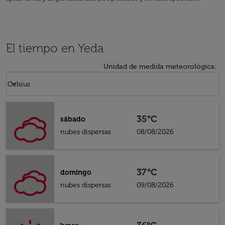
El tiempo en Yeda
Unidad de medida meteorológica
:
Weather unit option Celsius Selected
keyboard_arrow_down
Celsius
35°C
sábado
nubes dispersas
08/08/2026
37°C
domingo
nubes dispersas
09/08/2026