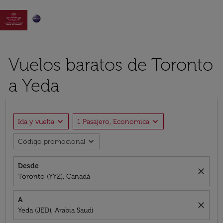

Vuelos baratos de Toronto
a Yeda
expand_more
expand_more
Ida y vuelta
1 Pasajero, Economica
expand_more
Código promocional
Desde
close
Toronto (YYZ), Canadá
A
close
Yeda (JED), Arabia Saudí