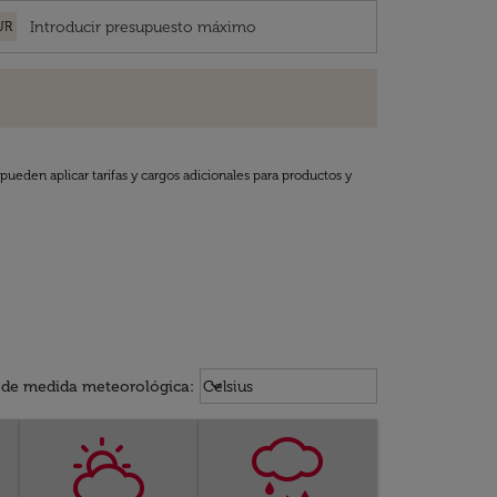
UR
pueden aplicar tarifas y cargos adicionales para productos y
Weather unit option Celsius Select
keyboard_arrow_down
 de medida meteorológica
:
Celsius