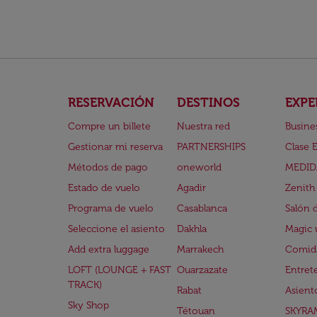
RESERVACIÓN
DESTINOS
EXPE
Compre un billete
Nuestra red
Busine
Gestionar mi reserva
PARTNERSHIPS
Clase 
Métodos de pago
oneworld
MEDID
Estado de vuelo
Agadir
Zenith
Programa de vuelo
Casablanca
Salón 
Seleccione el asiento
Dakhla
Magic 
Add extra luggage
Marrakech
Comida
LOFT (LOUNGE + FAST
Ouarzazate
Entret
TRACK)
Rabat
Asient
Sky Shop
Tétouan
SKYRA