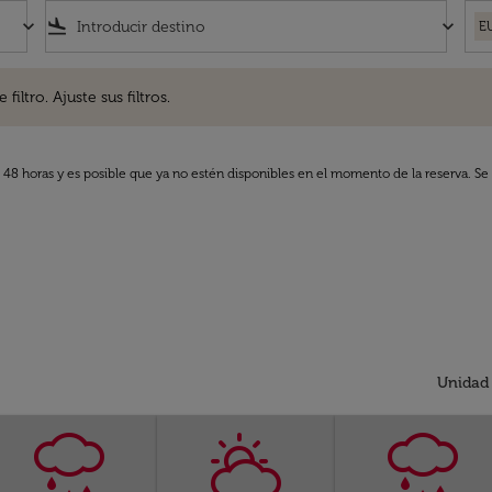
keyboard_arrow_down
flight_land
keyboard_arrow_down
E
. Ajuste sus filtros.
iltro. Ajuste sus filtros.
s 48 horas y es posible que ya no estén disponibles en el momento de la reserva. Se 
Unidad