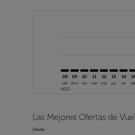
Displaying fares for agosto-2026
MJI–FEZ: cmp-view-offers-disclai
MJI–FEZ: cmp-view-offers-di
MJI–FEZ: cmp-view-offer
MJI–FEZ: cmp-view-o
MJI–FEZ: cmp-vi
MJI–FEZ: c
MJI–FE
MJ
08
09
10
11
12
13
14
1
sáb
dom
lun
mar
mié
jue
vie
sá
AGO.
Las Mejores Ofertas de Vuel
Desde