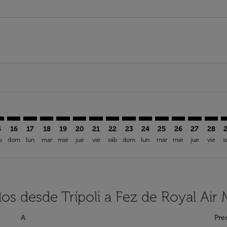
mer. Encuentre Ofertas
sclaimer. Encuentre Ofertas
s-disclaimer. Encuentre Ofertas
ffers-disclaimer. Encuentre Ofertas
ew-offers-disclaimer. Encuentre Ofertas
mp-view-offers-disclaimer. Encuentre Ofertas
Z: cmp-view-offers-disclaimer. Encuentre Ofertas
I–FEZ: cmp-view-offers-disclaimer. Encuentre Ofertas
MJI–FEZ: cmp-view-offers-disclaimer. Encuentre Ofertas
MJI–FEZ: cmp-view-offers-disclaimer. Encuentre Ofert
MJI–FEZ: cmp-view-offers-disclaimer. Encuentre O
MJI–FEZ: cmp-view-offers-disclaimer. Encuen
MJI–FEZ: cmp-view-offers-disclaimer. En
MJI–FEZ: cmp-view-offers-disclaimer
MJI–FEZ: cmp-view-offers-discla
MJI–FEZ: cmp-view-offers-d
MJI–FEZ: cmp-view-offe
MJI–FEZ: cmp-view-
MJI–FEZ: cmp-v
MJI–FEZ: c
MJI–F
M
5
16
17
18
19
20
21
22
23
24
25
26
27
28
b
dom
lun
mar
mié
jue
vie
sáb
dom
lun
mar
mié
jue
vie
s
os desde Trípoli a Fez de Royal Air
A
Pre