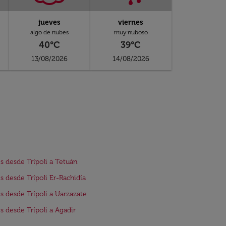
jueves
viernes
algo de nubes
muy nuboso
40°C
39°C
13/08/2026
14/08/2026
s desde Trípoli a Tetuán
s desde Trípoli Er-Rachidía
s desde Trípoli a Uarzazate
s desde Trípoli a Agadir