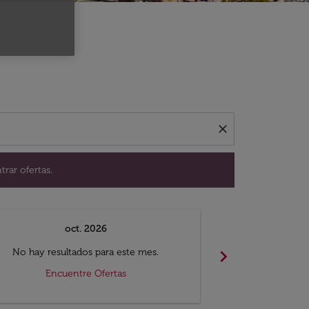
ación para encontrar ofertas.
close
trar ofertas.
oct. 2026
n
chevron_right
No hay resultados para este mes.
No hay resul
Encuentre Ofertas
Encue