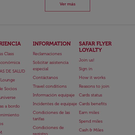
Ver más
RIENCIA
INFORMATION
SAFAR FLYER
LOYALTY
ss Class
Reclamaciones
Join us!
Económica
Solicitar asistencia
especial
Sign in
AS DE SALUD
Contáctanos
How it works
 Lounge
Travel conditions
Reasons to join
de Socios
Información equipaje
Cards status
universe
Incidentes de equipaje
Cards benefits
s a bordo
Condiciones de las
Earn miles
enimiento
tarifas
Spend miles
os
Condiciones de
Cash & Miles
M
registro