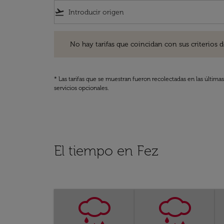
flight_takeoff
No hay tarifas que coincidan con sus criterios de filtro
No hay tarifas que coincidan con sus criterios de f
* Las tarifas que se muestran fueron recolectadas en las última
servicios opcionales.
El tiempo en Fez