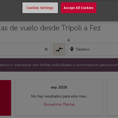
Cookies Settings
Accept All Cookies
elos de Trípoli a Fez
y / o destino) o interactúe con fechas individuales a continu
as de vuelo desde Trípoli a Fez
A
compare_arrows
close
location_on
destino) o interactúe con fechas individuales a continuación para encon
sep. 2026
No hay resultados para este mes.
Encuentre Ofertas