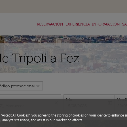
keyboard_arrow_down
keyboard_arrow_down
keyboard_arrow_down
RESERVACIÓN
EXPERIENCIA
INFORMACIÓN
SA
e Trípoli a Fez
expand_more
ódigo promocional
Ida
Vuel
close
today
fc-booking-departure-date-aria-l
fc-bo
15/08/2026
22/0
g “Accept All Cookies”, you agree to the storing of cookies on your device to enhance si
, analyze site usage, and assist in our marketing efforts.