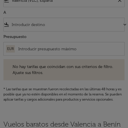
flight_takeoff
close
A
flight_land
keyboard_arrow_down
Presupuesto
EUR
No hay tarifas que coincidan con sus criterios de filtro. Ajuste sus fil
No hay tarifas que coincidan con sus criterios de filtro.
Ajuste sus filtros.
* Las tarifas que se muestran fueron recolectadas en las últimas 48 horas y es
posible que ya no estén disponibles en el momento de la reserva. Se pueden
aplicar tarifas y cargos adicionales para productos y servicios opcionales.
Vuelos baratos desde Valencia a Benín