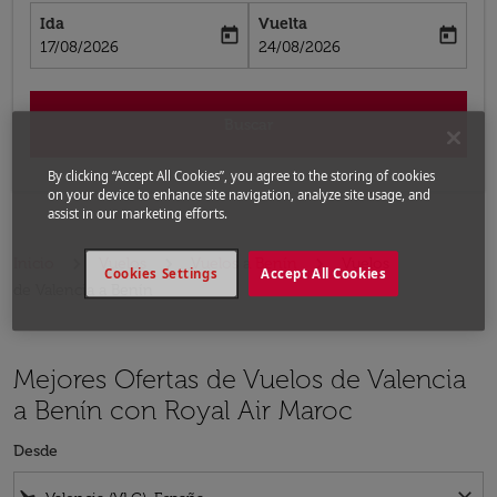
Ida
Vuelta
today
today
fc-booking-departure-date-aria-label
fc-booking-return-date-aria-label
17/08/2026
24/08/2026
Buscar
By clicking “Accept All Cookies”, you agree to the storing of cookies
on your device to enhance site navigation, analyze site usage, and
assist in our marketing efforts.
Inicio
Vuelos
Vuelos a Benín
Vuelos
Cookies Settings
Accept All Cookies
de Valencia a Benín
Mejores Ofertas de Vuelos de Valencia
a Benín con Royal Air Maroc
Desde