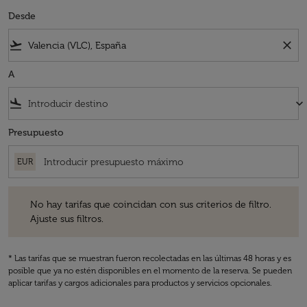
Desde
flight_takeoff
close
A
flight_land
keyboard_arrow_down
Presupuesto
EUR
No hay tarifas que coincidan con sus criterios de filtro. Ajuste sus fil
No hay tarifas que coincidan con sus criterios de filtro.
Ajuste sus filtros.
* Las tarifas que se muestran fueron recolectadas en las últimas 48 horas y es
posible que ya no estén disponibles en el momento de la reserva. Se pueden
aplicar tarifas y cargos adicionales para productos y servicios opcionales.