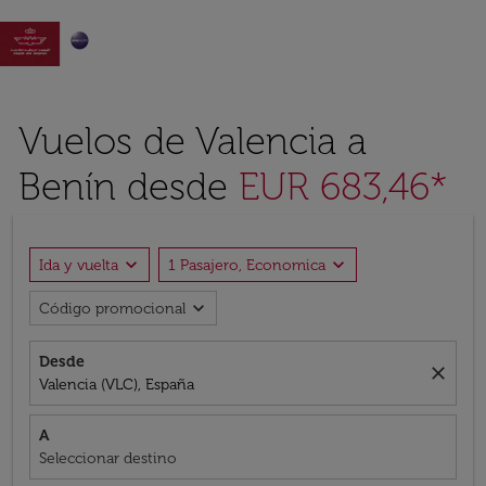

Vuelos de Valencia a
Benín desde
EUR 683,46*
expand_more
expand_more
Ida y vuelta
1 Pasajero, Economica
expand_more
Código promocional
Desde
close
Valencia (VLC), España
A
Seleccionar destino