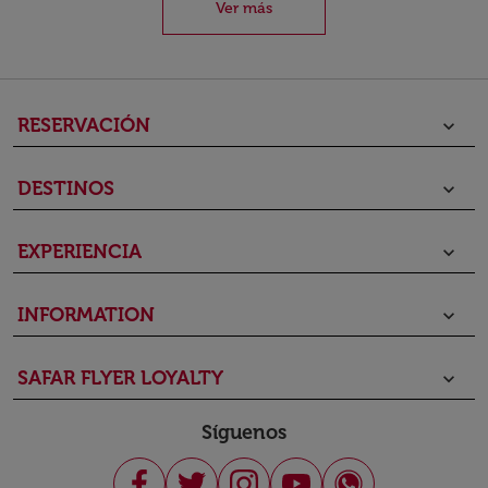
Ver más
RESERVACIÓN
keyboard_arrow_down
DESTINOS
keyboard_arrow_down
EXPERIENCIA
keyboard_arrow_down
INFORMATION
keyboard_arrow_down
SAFAR FLYER LOYALTY
keyboard_arrow_down
Síguenos