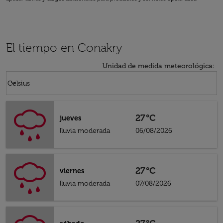
El tiempo en Conakry
Unidad de medida meteorológica
:
Weather unit option Celsius Selected
keyboard_arrow_down
Celsius
27°C
jueves
lluvia moderada
06/08/2026
27°C
viernes
lluvia moderada
07/08/2026