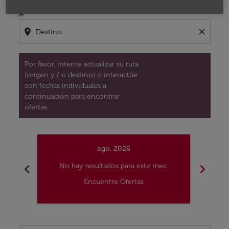
A
location_on
close
Por favor, intente actualizar su ruta
(origen y / o destino) o interactúe
con fechas individuales a
continuación para encontrar
ofertas.
ago. 2026
chevron_left
chevron_right
No hay resultados para este mes.
No
Encuentre Ofertas