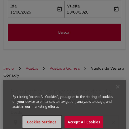
Ida
Vuelta
today
today
fc-booking-departure-date-aria-label
fc-booking-return-date-aria-label
13/08/2026
20/08/2026
Buscar
Inicio
Vuelos
Vuelos a Guinea
Vuelos de Viena a
Conakry
Encuentre las mejores ofertas de
Por favor, intente actualizar su ruta (origen y / o dest
By clicking “Accept All Cookies”, you agree to the storing of cookies
vuelo desde Viena a Conakry
on your device to enhance site navigation, analyze site usage, and
assist in our marketing efforts.
Desde
location_on
close
Cookies Settings
Accept All Cookies