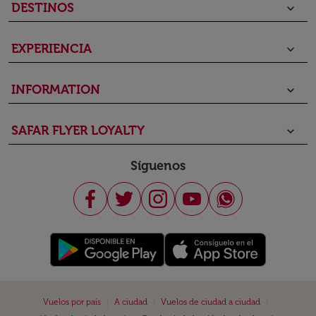
DESTINOS
keyboard_arrow_down
EXPERIENCIA
keyboard_arrow_down
INFORMATION
keyboard_arrow_down
SAFAR FLYER LOYALTY
keyboard_arrow_down
Síguenos
|
|
|
Vuelos por país
A ciudad
Vuelos de ciudad a ciudad