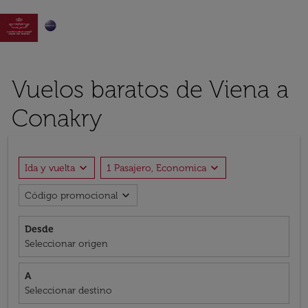

Vuelos baratos de Viena a
Conakry
expand_more
expand_more
Ida y vuelta
1 Pasajero, Economica
expand_more
Código promocional
Desde
Seleccionar origen
A
Seleccionar destino