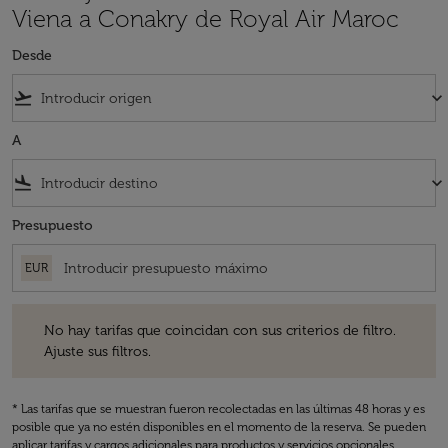
Viena a Conakry de Royal Air Maroc
Desde
flight_takeoff
keyboard_arrow_down
A
flight_land
keyboard_arrow_down
Presupuesto
EUR
No hay tarifas que coincidan con sus criterios de filtro. Ajuste sus fil
No hay tarifas que coincidan con sus criterios de filtro.
Ajuste sus filtros.
* Las tarifas que se muestran fueron recolectadas en las últimas 48 horas y es
posible que ya no estén disponibles en el momento de la reserva. Se pueden
aplicar tarifas y cargos adicionales para productos y servicios opcionales.