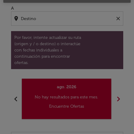
A
location_on
close
Por favor, intente actualizar su ruta
(origen y / o destino) o interactúe
con fechas individuales a
continuación para encontrar
ofertas.
ago. 2026
chevron_left
chevron_right
No hay resultados para este mes.
No
Encuentre Ofertas