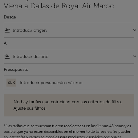
Viena a Dallas de Royal Air Maroc
Desde
flight_takeoff
keyboard_arrow_down
A
flight_land
keyboard_arrow_down
Presupuesto
EUR
No hay tarifas que coincidan con sus criterios de filtro. Ajuste sus fil
No hay tarifas que coincidan con sus criterios de filtro.
Ajuste sus filtros.
* Las tarifas que se muestran fueron recolectadas en las últimas 48 horas y es
posible que ya no estén disponibles en el momento de la reserva. Se pueden
aplicar tarifas y cargos adicionales para productos y servicios opcionales.