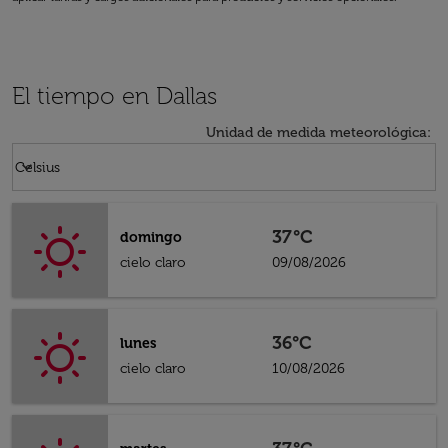
El tiempo en Dallas
Unidad de medida meteorológica
:
Weather unit option Celsius Selected
keyboard_arrow_down
Celsius
37°C
domingo
cielo claro
09/08/2026
36°C
lunes
cielo claro
10/08/2026