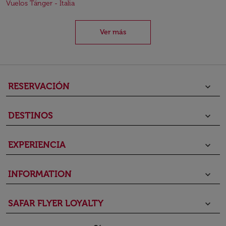
Vuelos Tánger - Italia
Ver más
RESERVACIÓN
keyboard_arrow_down
DESTINOS
keyboard_arrow_down
EXPERIENCIA
keyboard_arrow_down
INFORMATION
keyboard_arrow_down
SAFAR FLYER LOYALTY
keyboard_arrow_down