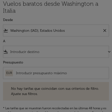
Vuelos baratos desde Washington a
Italia
Desde
flight_takeoff
close
A
flight_land
keyboard_arrow_down
Presupuesto
EUR
No hay tarifas que coincidan con sus criterios de filtro. Ajuste sus fil
No hay tarifas que coincidan con sus criterios de filtro.
Ajuste sus filtros.
* Las tarifas que se muestran fueron recolectadas en las últimas 48 horas y es