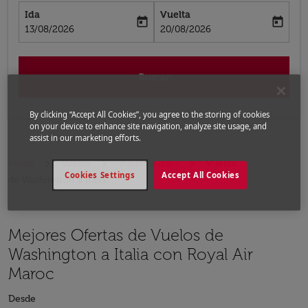
Ida
Vuelta
today
today
fc-booking-departure-date-aria-label
fc-booking-return-date-aria-label
13/08/2026
20/08/2026
Buscar
By clicking “Accept All Cookies”, you agree to the storing of cookies
on your device to enhance site navigation, analyze site usage, and
assist in our marketing efforts.
Inicio
Vuelos
Vuelos a Italia
Vuelos
Cookies Settings
Accept All Cookies
de Washington a Italia
Mejores Ofertas de Vuelos de
Washington a Italia con Royal Air
Maroc
Desde