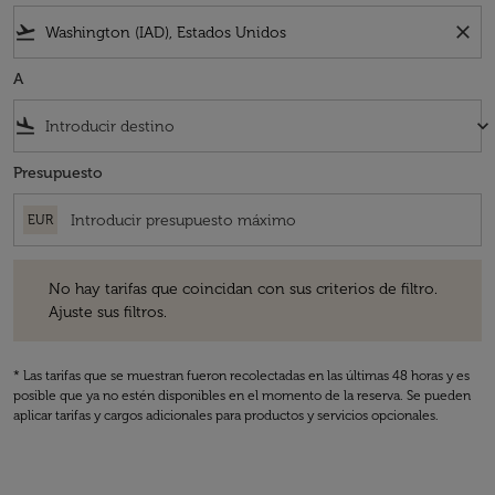
flight_takeoff
close
A
flight_land
keyboard_arrow_down
Presupuesto
EUR
No hay tarifas que coincidan con sus criterios de filtro. Ajuste sus fil
No hay tarifas que coincidan con sus criterios de filtro.
Ajuste sus filtros.
* Las tarifas que se muestran fueron recolectadas en las últimas 48 horas y es
posible que ya no estén disponibles en el momento de la reserva. Se pueden
aplicar tarifas y cargos adicionales para productos y servicios opcionales.