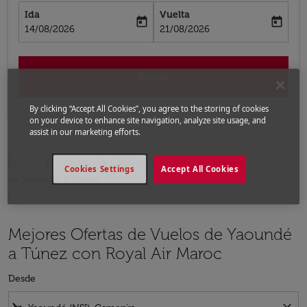
Ida
Vuelta
today
today
fc-booking-departure-date-aria-label
fc-booking-return-date-aria-label
14/08/2026
21/08/2026
Buscar
By clicking “Accept All Cookies”, you agree to the storing of cookies
on your device to enhance site navigation, analyze site usage, and
assist in our marketing efforts.
Inicio
Vuelos
Vuelos a Túnez
Vuelos
Cookies Settings
Accept All Cookies
de Yaoundé a Túnez
Mejores Ofertas de Vuelos de Yaoundé
a Túnez con Royal Air Maroc
Desde