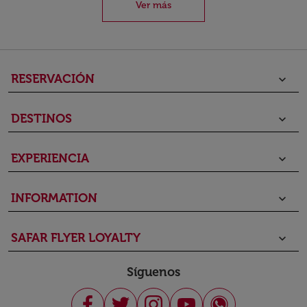
Ver más
RESERVACIÓN
keyboard_arrow_down
DESTINOS
keyboard_arrow_down
EXPERIENCIA
keyboard_arrow_down
INFORMATION
keyboard_arrow_down
SAFAR FLYER LOYALTY
keyboard_arrow_down
Síguenos