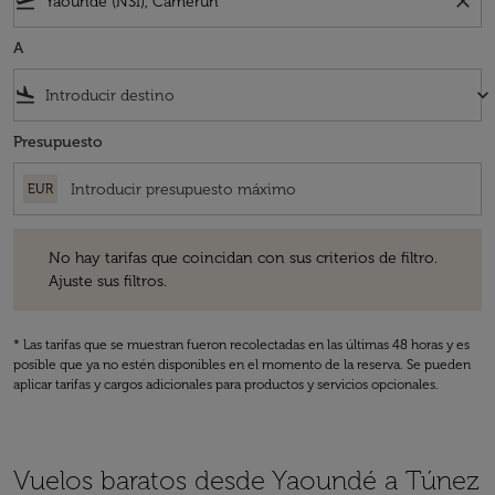
flight_takeoff
close
A
flight_land
keyboard_arrow_down
Presupuesto
EUR
No hay tarifas que coincidan con sus criterios de filtro. Ajuste sus fil
No hay tarifas que coincidan con sus criterios de filtro.
Ajuste sus filtros.
* Las tarifas que se muestran fueron recolectadas en las últimas 48 horas y es
posible que ya no estén disponibles en el momento de la reserva. Se pueden
aplicar tarifas y cargos adicionales para productos y servicios opcionales.
Vuelos baratos desde Yaoundé a Túnez