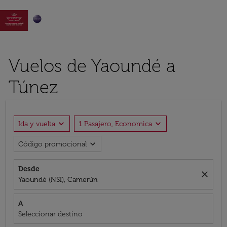

Vuelos de Yaoundé a
Túnez
expand_more
expand_more
Ida y vuelta
1 Pasajero, Economica
expand_more
Código promocional
Desde
close
Yaoundé (NSI), Camerún
A
Seleccionar destino