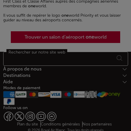
First Class et Classe Affaires auprès des compagnies aériennes
membres de
one
world.
Il vous suffit de repérer le logo
one
world Priority et vous laisser
guider au niveau des aéroports concernés.
Trouver un salon d'aéroport
one
world
Rechercher sur notre site web
Bas de page Plan du site
À propos de nous
Destinations
Aide
Modes de paiement
Follow us on
Web map links
$Title.getData()
Plan du site
Conditions générales
Nos partenaires
© 2026 Royal Air Maroc. Tous les droits réservés