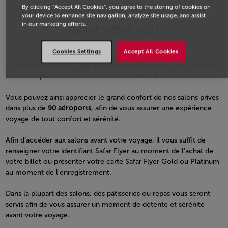
By clicking “Accept All Cookies”, you agree to the storing of cookies on
Profitez du confort de nos salons
your device to enhance site navigation, analyze site usage, and assist
in our marketing efforts.
avant votre vol !
Cookies Settings
Accept All Cookies
En tant que membre
Safar Flyer Gold ou Platinum
, vous pouvez
accéder à plus de
620 salons internationaux
à travers le monde.
Vous pouvez ainsi apprécier le grand confort de nos salons privés
dans plus de
90 aéroports
, afin de vous assurer une expérience
voyage de tout confort et sérénité.
Afin d’accéder aux salons avant votre voyage, il vous suffit de
renseigner votre identifiant Safar Flyer au moment de l'achat de
votre billet ou présenter votre carte Safar Flyer Gold ou Platinum
au moment de l'enregistrement.
Dans la plupart des salons, des pâtisseries ou repas vous seront
servis afin de vous assurer un moment de détente et sérénité
avant votre voyage.