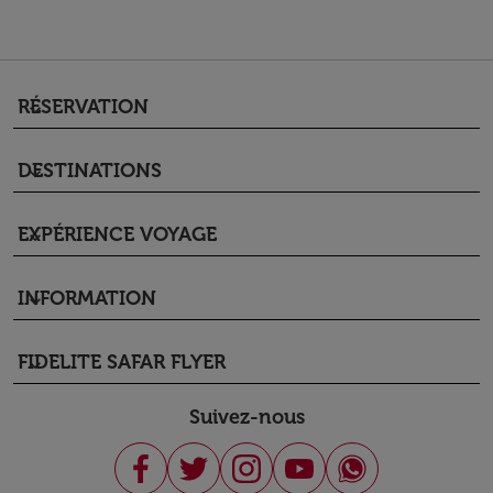
RÉSERVATION
keyboard_arrow_down
DESTINATIONS
keyboard_arrow_down
EXPÉRIENCE VOYAGE
keyboard_arrow_down
INFORMATION
keyboard_arrow_down
FIDELITE SAFAR FLYER
keyboard_arrow_down
Suivez-nous