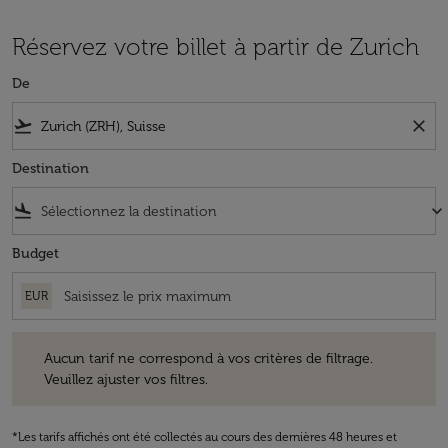
Réservez votre billet à partir de Zurich
De
flight_takeoff
close
Destination
flight_land
keyboard_arrow_down
Budget
EUR
Aucun tarif ne correspond à vos critères de filtrage. Veuillez ajuster v
Aucun tarif ne correspond à vos critères de filtrage.
Veuillez ajuster vos filtres.
*Les tarifs affichés ont été collectés au cours des dernières 48 heures et