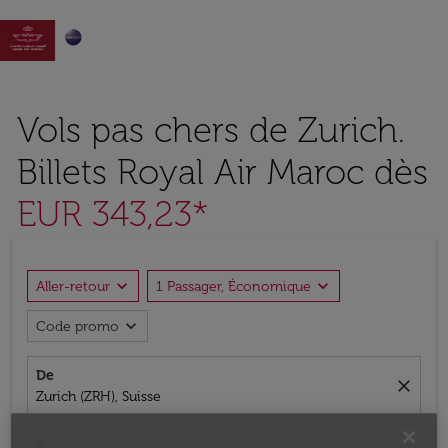

Vols pas chers de Zurich.
Billets Royal Air Maroc dès
EUR 343,23*
expand_more
expand_more
Aller-retour
1 Passager, Économique
expand_more
Code promo
De
close
Zurich (ZRH), Suisse
À