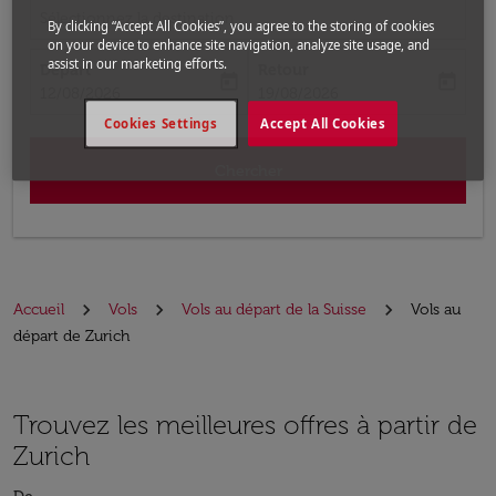
Sélectionnez la destination
By clicking “Accept All Cookies”, you agree to the storing of cookies
on your device to enhance site navigation, analyze site usage, and
assist in our marketing efforts.
Départ
Retour
today
today
fc-booking-departure-date-aria-label
fc-booking-return-date-aria-label
12/08/2026
19/08/2026
Cookies Settings
Accept All Cookies
Chercher
Accueil
Vols
Vols au départ de la Suisse
Vols au
départ de Zurich
Trouvez les meilleures offres à partir de
Zurich