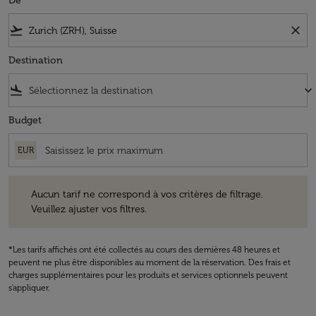
De
flight_takeoff
close
Destination
flight_land
keyboard_arrow_down
Budget
EUR
Aucun tarif ne correspond à vos critères de filtrage. Veuillez ajuster v
Aucun tarif ne correspond à vos critères de filtrage.
Veuillez ajuster vos filtres.
*Les tarifs affichés ont été collectés au cours des dernières 48 heures et
peuvent ne plus être disponibles au moment de la réservation. Des frais et
charges supplémentaires pour les produits et services optionnels peuvent
s'appliquer.