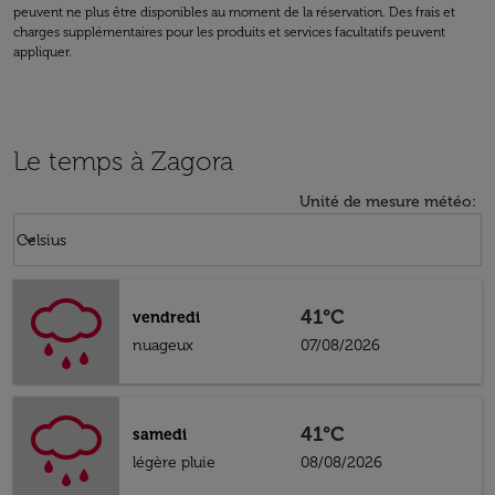
peuvent ne plus être disponibles au moment de la réservation. Des frais et
charges supplémentaires pour les produits et services facultatifs peuvent
appliquer.
Le temps à Zagora
Unité de mesure météo
:
Weather unit option Celsius Selected
keyboard_arrow_down
Celsius
41°C
vendredi
nuageux
07/08/2026
41°C
samedi
légère pluie
08/08/2026