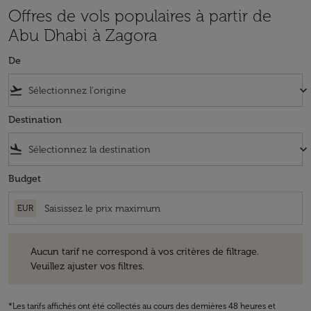
Offres de vols populaires à partir de
Abu Dhabi à Zagora
De
flight_takeoff
keyboard_arrow_down
Destination
flight_land
keyboard_arrow_down
Budget
EUR
Aucun tarif ne correspond à vos critères de filtrage. Veuillez ajuster v
Aucun tarif ne correspond à vos critères de filtrage.
Veuillez ajuster vos filtres.
*Les tarifs affichés ont été collectés au cours des dernières 48 heures et