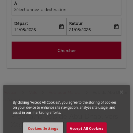
À
Sélectionnez la destination
Départ
Retour
today
today
fc-booking-departure-date-aria-label
fc-booking-return-date-aria-label
14/08/2026
21/08/2026
Chercher
Accueil
Vols
Vols pour Maroc
Vols de Abu Dhabi
a Zagora
By clicking “Accept All Cookies”, you agree to the storing of cookies
on your device to enhance site navigation, analyze site usage, and
assist in our marketing efforts.
Prochains Vols de Abu Dhabi vers
Aucun tarif trouvé pour les options populaires sélectio
Zagora
Cookies Settings
Accept All Cookies