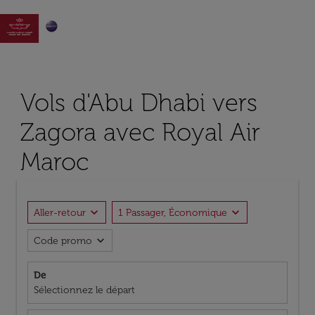

Vols d'Abu Dhabi vers
Zagora avec Royal Air
Maroc
expand_more
expand_more
Aller-retour
1 Passager, Économique
expand_more
Code promo
De
Sélectionnez le départ