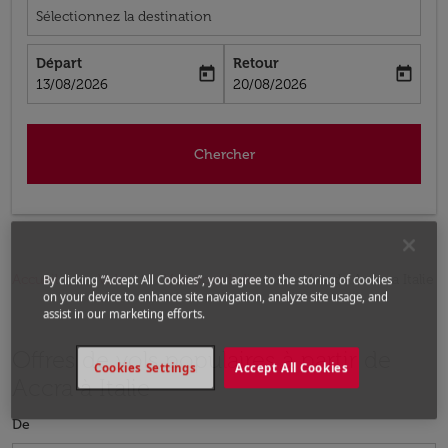
Sélectionnez la destination
Départ
Retour
today
today
fc-booking-departure-date-aria-label
fc-booking-return-date-aria-label
13/08/2026
20/08/2026
Chercher
Accueil
Vols
Vols pour Italie
Vols de Accra a Italie
By clicking “Accept All Cookies”, you agree to the storing of cookies
on your device to enhance site navigation, analyze site usage, and
assist in our marketing efforts.
Offres de vols populaires à partir de
Cookies Settings
Accept All Cookies
Accra à Italie
De