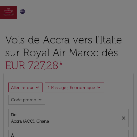

Vols de Accra vers l'Italie
sur Royal Air Maroc dès
EUR 727,28*
expand_more
expand_more
Aller-retour
1 Passager, Économique
expand_more
Code promo
De
close
Accra (ACC), Ghana
À