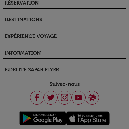
RÉSERVATION
keyboard_arrow_down
DESTINATIONS
keyboard_arrow_down
EXPÉRIENCE VOYAGE
keyboard_arrow_down
INFORMATION
keyboard_arrow_down
FIDELITE SAFAR FLYER
keyboard_arrow_down
Suivez-nous