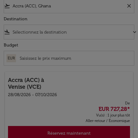
flight_takeoff
close
Destination
flight_land
keyboard_arrow_down
Budget
EUR
Accra (ACC)
à
Venise (VCE)
28/08/2026 - 07/10/2026
De
EUR 727,28
*
Vu(s) : 1 jour plus tôt
Aller-retour
/
Économique
Réservez maintenant