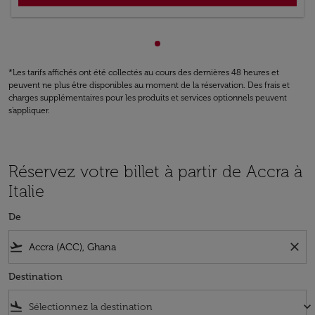
Affichage de cmp-pagination
*Les tarifs affichés ont été collectés au cours des dernières 48 heures et
peuvent ne plus être disponibles au moment de la réservation. Des frais et
charges supplémentaires pour les produits et services optionnels peuvent
s'appliquer.
Réservez votre billet à partir de Accra à
Italie
De
flight_takeoff
close
Destination
flight_land
keyboard_arrow_down