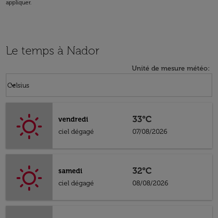
appliquer.
Le temps à Nador
Unité de mesure météo
:
Weather unit option Celsius Selected
keyboard_arrow_down
Celsius
33°C
vendredi
ciel dégagé
07/08/2026
32°C
samedi
ciel dégagé
08/08/2026