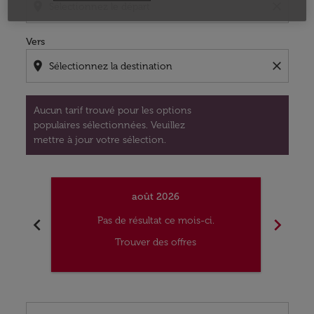
location_on
close
Vers
location_on
close
Aucun tarif trouvé pour les options
populaires sélectionnées. Veuillez
mettre à jour votre sélection.
août 2026
chevron_left
chevron_right
Pas de résultat ce mois-ci.
Trouver des offres