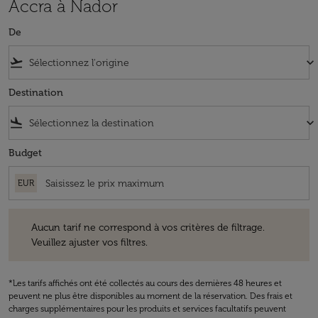
Accra à Nador
De
flight_takeoff
keyboard_arrow_down
Destination
flight_land
keyboard_arrow_down
Budget
EUR
Aucun tarif ne correspond à vos critères de filtrage. Veuillez ajuster v
Aucun tarif ne correspond à vos critères de filtrage.
Veuillez ajuster vos filtres.
*Les tarifs affichés ont été collectés au cours des dernières 48 heures et
peuvent ne plus être disponibles au moment de la réservation. Des frais et
charges supplémentaires pour les produits et services facultatifs peuvent