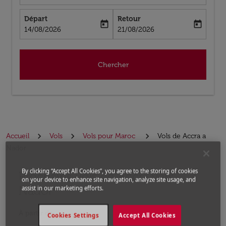
Départ
Retour
today
today
fc-booking-departure-date-aria-label
fc-booking-return-date-aria-label
14/08/2026
21/08/2026
Chercher
Accueil
Vols
Vols pour Maroc
Vols de Accra a
Nador
By clicking “Accept All Cookies”, you agree to the storing of cookies
Prochains Vols de Accra vers
Aucun tarif trouvé pour les options populaires sélectio
on your device to enhance site navigation, analyze site usage, and
Nador
assist in our marketing efforts.
À partir de
Cookies Settings
Accept All Cookies