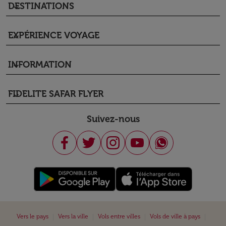
DESTINATIONS
keyboard_arrow_down
EXPÉRIENCE VOYAGE
keyboard_arrow_down
INFORMATION
keyboard_arrow_down
FIDELITE SAFAR FLYER
keyboard_arrow_down
Suivez-nous
|
|
|
|
Vers le pays
Vers la ville
Vols entre villes
Vols de ville à pays