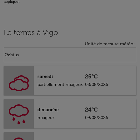
appliquer.
Le temps à Vigo
Unité de mesure météo
:
Weather unit option Celsius Selected
keyboard_arrow_down
Celsius
25°C
samedi
partiellement nuageux
08/08/2026
24°C
dimanche
nuageux
09/08/2026