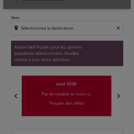
location_on
close
Vers
location_on
close
Aucun tarif trouvé pour les options
populaires sélectionnées. Veuillez
mettre à jour votre sélection.
août 2026
chevron_left
chevron_right
Pas de résultat ce mois-ci.
Trouver des offres