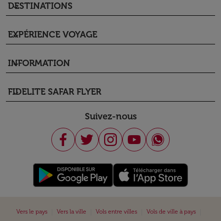
DESTINATIONS
keyboard_arrow_down
EXPÉRIENCE VOYAGE
keyboard_arrow_down
INFORMATION
keyboard_arrow_down
FIDELITE SAFAR FLYER
keyboard_arrow_down
Suivez-nous
|
|
|
|
Vers le pays
Vers la ville
Vols entre villes
Vols de ville à pays