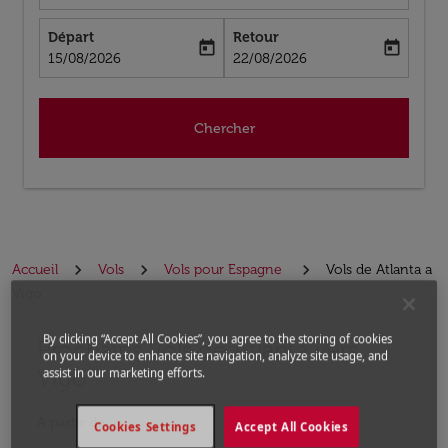
Départ
Retour
today
today
fc-booking-departure-date-aria-label
fc-booking-return-date-aria-label
15/08/2026
22/08/2026
Chercher
Accueil
Vols
Vols pour Espagne
Vols de Atlanta a
Vigo
By clicking “Accept All Cookies”, you agree to the storing of cookies
Prochains Vols de Atlanta vers
Aucun tarif trouvé pour les options populaires sélectio
on your device to enhance site navigation, analyze site usage, and
Vigo
assist in our marketing efforts.
À partir de
Cookies Settings
Accept All Cookies