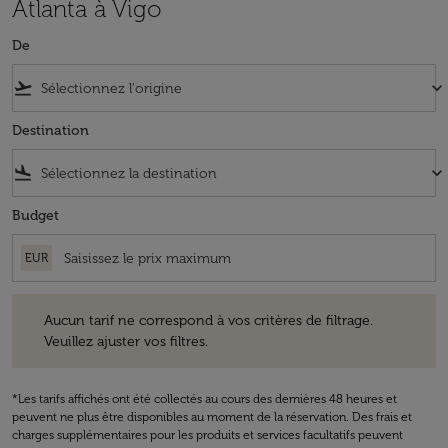
Atlanta à Vigo
De
flight_takeoff
keyboard_arrow_down
Destination
flight_land
keyboard_arrow_down
Budget
EUR
Aucun tarif ne correspond à vos critères de filtrage. Veuillez ajuster v
Aucun tarif ne correspond à vos critères de filtrage.
Veuillez ajuster vos filtres.
*Les tarifs affichés ont été collectés au cours des dernières 48 heures et
peuvent ne plus être disponibles au moment de la réservation. Des frais et
charges supplémentaires pour les produits et services facultatifs peuvent