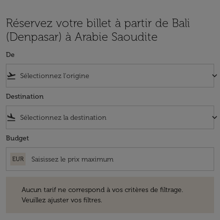
Réservez votre billet à partir de Bali
(Denpasar) à Arabie Saoudite
De
flight_takeoff
keyboard_arrow_down
Destination
flight_land
keyboard_arrow_down
Budget
EUR
Aucun tarif ne correspond à vos critères de filtrage. Veuillez ajuster v
Aucun tarif ne correspond à vos critères de filtrage.
Veuillez ajuster vos filtres.