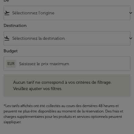
De
flight_takeoff
keyboard_arrow_down
Destination
flight_land
keyboard_arrow_down
Budget
EUR
Aucun tarif ne correspond à vos critères de filtrage. Veuillez ajuster v
Aucun tarif ne correspond à vos critères de filtrage.
Veuillez ajuster vos filtres.
*Les tarifs affichés ont été collectés au cours des dernières 48 heures et
peuvent ne plus être disponibles au moment de la réservation. Des frais et
charges supplémentaires pour les produits et services optionnels peuvent
s'appliquer.