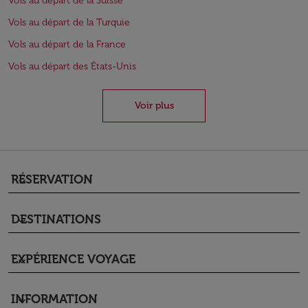
Vols au départ de la Suisse
Vols au départ de la Turquie
Vols au départ de la France
Vols au départ des États-Unis
Voir plus
RÉSERVATION
keyboard_arrow_down
DESTINATIONS
keyboard_arrow_down
EXPÉRIENCE VOYAGE
keyboard_arrow_down
INFORMATION
keyboard_arrow_down