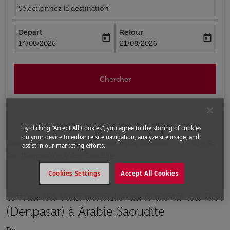
Sélectionnez la destination
Départ
Retour
today
today
fc-booking-departure-date-aria-label
fc-booking-return-date-aria-label
14/08/2026
21/08/2026
Chercher
By clicking “Accept All Cookies”, you agree to the storing of cookies
on your device to enhance site navigation, analyze site usage, and
Accueil
Vols
Vols pour Arabie Saoudite
Vols de
assist in our marketing efforts.
Bali (Denpasar) a Arabie Saoudite
Cookies Settings
Accept All Cookies
Offres de vols populaires à partir de Bali
(Denpasar) à Arabie Saoudite