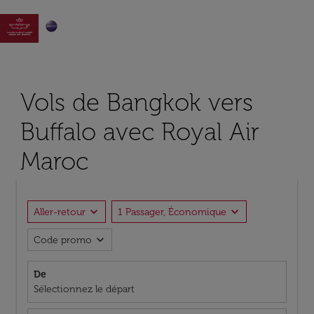

Vols de Bangkok vers
Buffalo avec Royal Air
Maroc
expand_more
expand_more
Aller-retour
1 Passager, Économique
expand_more
Code promo
De
Sélectionnez le départ