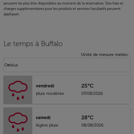
peuvent ne plus être disponibles au moment de la réservation. Des frais et
charges supplémentaires pour les produits et services facultatifs peuvent
appliquer.
Le temps à Buffalo
Unité de mesure météo
:
Weather unit option Celsius Selected
keyboard_arrow_down
Celsius
25°C
vendredi
pluie modérée
07/08/2026
28°C
samedi
légère pluie
08/08/2026