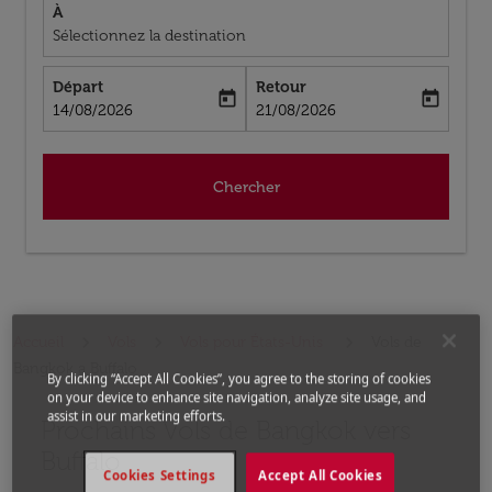
À
Sélectionnez la destination
Départ
Retour
today
today
fc-booking-departure-date-aria-label
fc-booking-return-date-aria-label
14/08/2026
21/08/2026
Chercher
Accueil
Vols
Vols pour États-Unis
Vols de
Bangkok a Buffalo
By clicking “Accept All Cookies”, you agree to the storing of cookies
on your device to enhance site navigation, analyze site usage, and
assist in our marketing efforts.
Prochains Vols de Bangkok vers
Aucun tarif trouvé pour les options populaires sélectio
Buffalo
Cookies Settings
Accept All Cookies