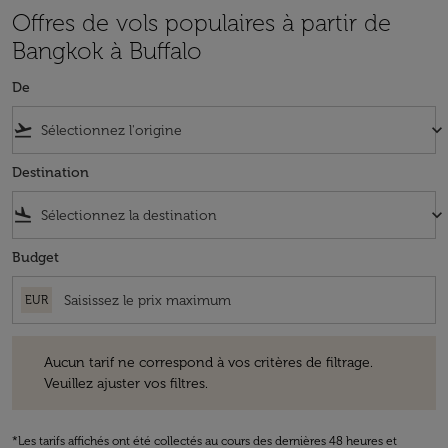
Offres de vols populaires à partir de
Bangkok à Buffalo
De
flight_takeoff
keyboard_arrow_down
Destination
flight_land
keyboard_arrow_down
Budget
EUR
Aucun tarif ne correspond à vos critères de filtrage. Veuillez ajuster v
Aucun tarif ne correspond à vos critères de filtrage.
Veuillez ajuster vos filtres.
*Les tarifs affichés ont été collectés au cours des dernières 48 heures et