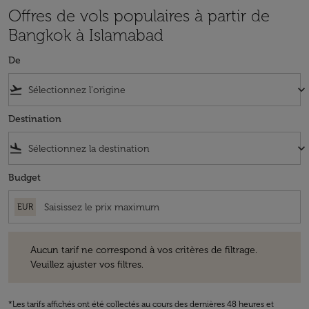
Offres de vols populaires à partir de
Bangkok à Islamabad
De
flight_takeoff
keyboard_arrow_down
Destination
flight_land
keyboard_arrow_down
Budget
EUR
Aucun tarif ne correspond à vos critères de filtrage. Veuillez ajuster v
Aucun tarif ne correspond à vos critères de filtrage.
Veuillez ajuster vos filtres.
*Les tarifs affichés ont été collectés au cours des dernières 48 heures et