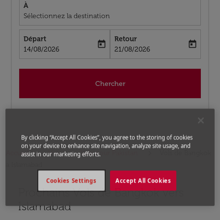
À
Sélectionnez la destination
Départ
Retour
today
today
fc-booking-departure-date-aria-label
fc-booking-return-date-aria-label
14/08/2026
21/08/2026
Chercher
By clicking “Accept All Cookies”, you agree to the storing of cookies
on your device to enhance site navigation, analyze site usage, and
Accueil
Vols
Vols pour Pakistan
Vols de Bangkok
assist in our marketing efforts.
a Islamabad
Cookies Settings
Accept All Cookies
Prochains Vols de Bangkok vers
Aucun tarif trouvé pour les options populaires sélectio
Islamabad