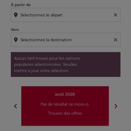
À partir de
location_on
close
Vers
location_on
close
Aucun tarif trouvé pour les options
populaires sélectionnées. Veuillez
mettre à jour votre sélection.
août 2026
chevron_left
chevron_right
Pas de résultat ce mois-ci.
Trouver des offres