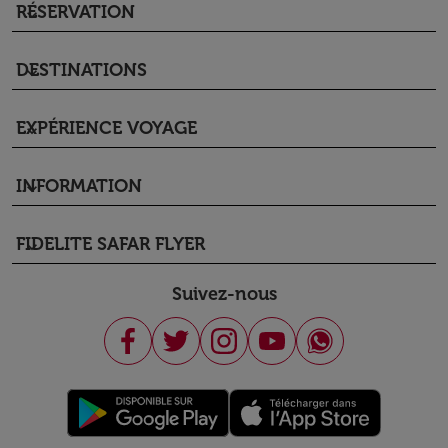
RÉSERVATION
keyboard_arrow_down
DESTINATIONS
keyboard_arrow_down
EXPÉRIENCE VOYAGE
keyboard_arrow_down
INFORMATION
keyboard_arrow_down
FIDELITE SAFAR FLYER
keyboard_arrow_down
Suivez-nous