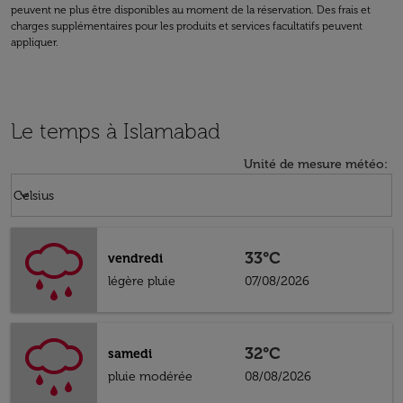
peuvent ne plus être disponibles au moment de la réservation. Des frais et
charges supplémentaires pour les produits et services facultatifs peuvent
appliquer.
Le temps à Islamabad
Unité de mesure météo
:
Weather unit option Celsius Selected
keyboard_arrow_down
Celsius
33°C
vendredi
légère pluie
07/08/2026
32°C
samedi
pluie modérée
08/08/2026