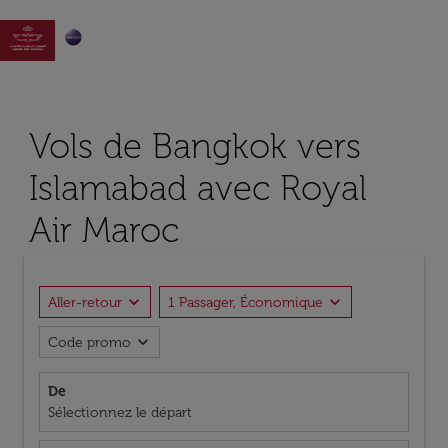

Vols de Bangkok vers
Islamabad avec Royal
Air Maroc
expand_more
expand_more
Aller-retour
1 Passager, Économique
expand_more
Code promo
De
Sélectionnez le départ