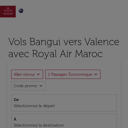

Vols Bangui vers Valence
avec Royal Air Maroc
expand_more
expand_more
Aller-retour
1 Passager, Économique
expand_more
Code promo
De
Sélectionnez le départ
À
Sélectionnez la destination