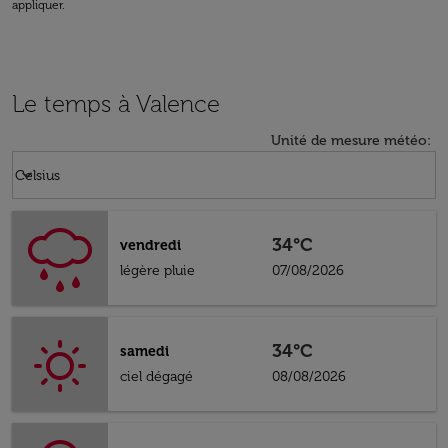
appliquer.
Le temps à Valence
Unité de mesure météo
:
Weather unit option Celsius Selected
keyboard_arrow_down
Celsius
34°C
vendredi
légère pluie
07/08/2026
34°C
samedi
ciel dégagé
08/08/2026