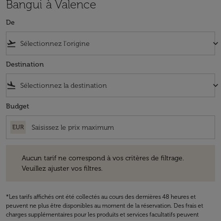
Bangui à Valence
De
flight_takeoff
keyboard_arrow_down
Destination
flight_land
keyboard_arrow_down
Budget
EUR
Aucun tarif ne correspond à vos critères de filtrage. Veuillez ajuster v
Aucun tarif ne correspond à vos critères de filtrage.
Veuillez ajuster vos filtres.
*Les tarifs affichés ont été collectés au cours des dernières 48 heures et
peuvent ne plus être disponibles au moment de la réservation. Des frais et
charges supplémentaires pour les produits et services facultatifs peuvent