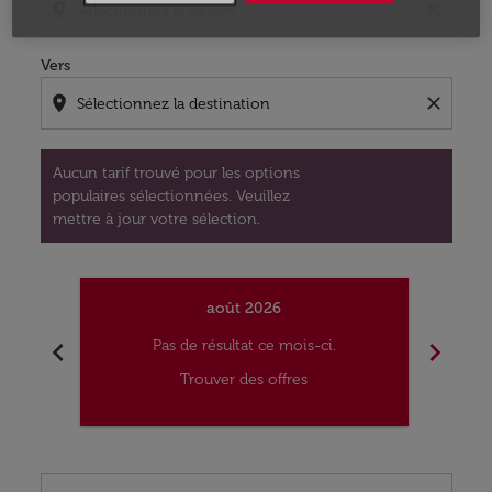
location_on
close
Vers
location_on
close
Aucun tarif trouvé pour les options
populaires sélectionnées. Veuillez
mettre à jour votre sélection.
août 2026
chevron_left
chevron_right
Pas de résultat ce mois-ci.
Trouver des offres