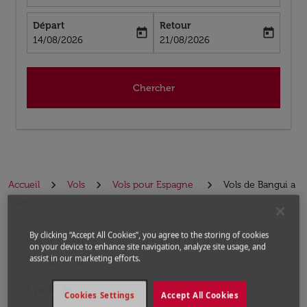
Départ
Retour
today
today
fc-booking-departure-date-aria-label
fc-booking-return-date-aria-label
14/08/2026
21/08/2026
Chercher
Accueil
Vols
Vols pour Espagne
Vols de Bangui a
Valence
Prochains Vols de Bangui vers
By clicking “Accept All Cookies”, you agree to the storing of cookies
Aucun tarif trouvé pour les options populaires sélectio
on your device to enhance site navigation, analyze site usage, and
Valence
assist in our marketing efforts.
À partir de
Cookies Settings
Accept All Cookies