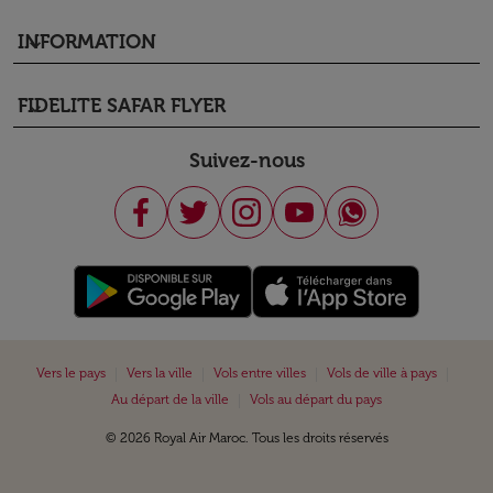
INFORMATION
keyboard_arrow_down
FIDELITE SAFAR FLYER
keyboard_arrow_down
Suivez-nous
|
|
|
|
Vers le pays
Vers la ville
Vols entre villes
Vols de ville à pays
|
Au départ de la ville
Vols au départ du pays
© 2026 Royal Air Maroc. Tous les droits réservés