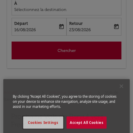
À
Sélectionnez la destination
Départ
Retour
today
today
fc-booking-departure-date-aria-label
fc-booking-return-date-aria-label
16/08/2026
23/08/2026
Chercher
Accueil
Vols
Vols pour Sierra Leone
Vols de
By clicking “Accept All Cookies”, you agree to the storing of cookies
Banjul a Freetown
on your device to enhance site navigation, analyze site usage, and
assist in our marketing efforts.
Prochains Vols de Banjul vers
Aucun tarif trouvé pour les options populaires sélectio
Freetown
Cookies Settings
Accept All Cookies