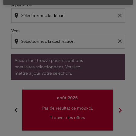
À partir de
location_on
close
Vers
location_on
close
Aucun tarif trouvé pour les options
populaires sélectionnées. Veuillez
mettre à jour votre sélection.
août 2026
chevron_left
chevron_right
Pas de résultat ce mois-ci.
Trouver des offres