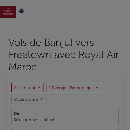

Vols de Banjul vers
Freetown avec Royal Air
Maroc
expand_more
expand_more
Aller-retour
1 Passager, Économique
expand_more
Code promo
De
Sélectionnez le départ