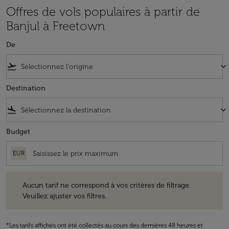
Offres de vols populaires à partir de
Banjul à Freetown
De
flight_takeoff
keyboard_arrow_down
Destination
flight_land
keyboard_arrow_down
Budget
EUR
Aucun tarif ne correspond à vos critères de filtrage. Veuillez ajuster v
Aucun tarif ne correspond à vos critères de filtrage.
Veuillez ajuster vos filtres.
*Les tarifs affichés ont été collectés au cours des dernières 48 heures et