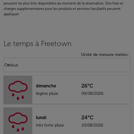
peuvent ne plus être disponibles au moment de la réservation. Des frais et
charges supplémentaires pour les produits et services facultatifs peuvent
appliquer.
Le temps à Freetown
Unité de mesure météo
:
Weather unit option Celsius Selected
keyboard_arrow_down
Celsius
26°C
dimanche
légère pluie
09/08/2026
24°C
lundi
très forte pluie
10/08/2026