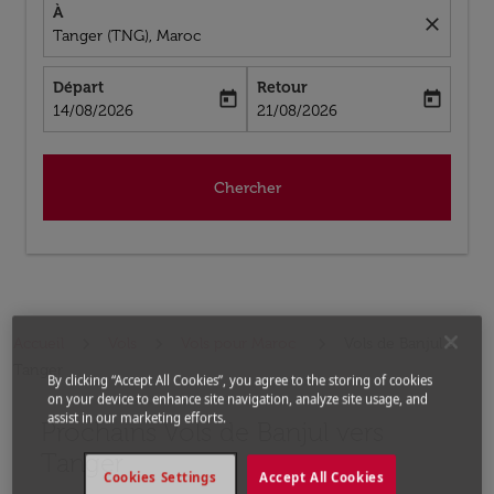
À
close
Tanger (TNG), Maroc
Départ
Retour
today
today
fc-booking-departure-date-aria-label
fc-booking-return-date-aria-label
14/08/2026
21/08/2026
Chercher
Accueil
Vols
Vols pour Maroc
Vols de Banjul a
Tanger
By clicking “Accept All Cookies”, you agree to the storing of cookies
on your device to enhance site navigation, analyze site usage, and
assist in our marketing efforts.
Prochains Vols de Banjul vers
Aucun tarif trouvé pour les options populaires sélectio
Tanger
Cookies Settings
Accept All Cookies