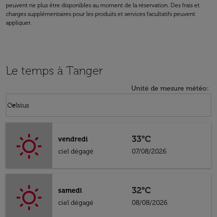
peuvent ne plus être disponibles au moment de la réservation. Des frais et
charges supplémentaires pour les produits et services facultatifs peuvent
appliquer.
Le temps à Tanger
Unité de mesure météo
:
Weather unit option Celsius Selected
keyboard_arrow_down
Celsius
33°C
vendredi
ciel dégagé
07/08/2026
32°C
samedi
ciel dégagé
08/08/2026