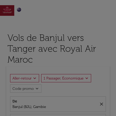

Vols de Banjul vers
Tanger avec Royal Air
Maroc
expand_more
expand_more
Aller-retour
1 Passager, Économique
expand_more
Code promo
De
close
Banjul (BJL), Gambie