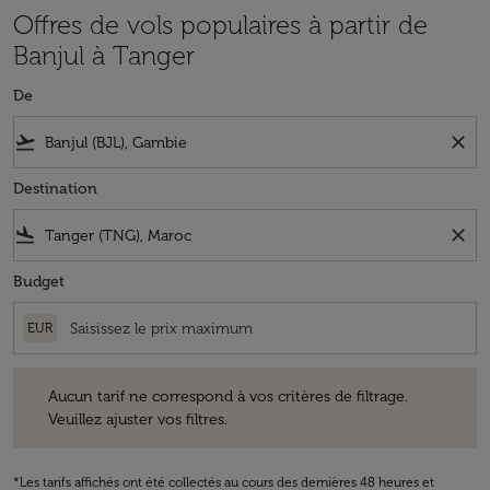
Offres de vols populaires à partir de
Banjul à Tanger
De
flight_takeoff
close
Destination
flight_land
close
Budget
EUR
Aucun tarif ne correspond à vos critères de filtrage. Veuillez ajuster v
Aucun tarif ne correspond à vos critères de filtrage.
Veuillez ajuster vos filtres.
*Les tarifs affichés ont été collectés au cours des dernières 48 heures et