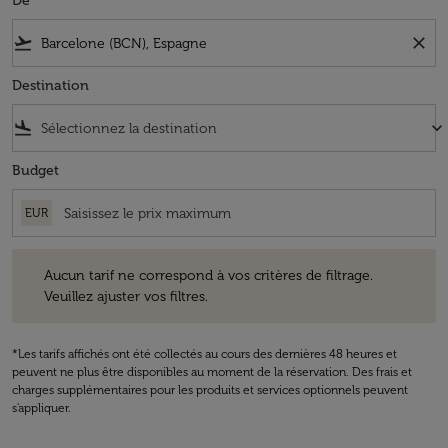
De
flight_takeoff
close
Destination
flight_land
keyboard_arrow_down
Budget
EUR
Aucun tarif ne correspond à vos critères de filtrage. Veuillez ajuster v
Aucun tarif ne correspond à vos critères de filtrage.
Veuillez ajuster vos filtres.
*Les tarifs affichés ont été collectés au cours des dernières 48 heures et
peuvent ne plus être disponibles au moment de la réservation. Des frais et
charges supplémentaires pour les produits et services optionnels peuvent
s'appliquer.