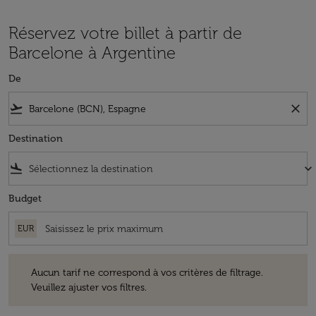
Réservez votre billet à partir de
Barcelone à Argentine
De
flight_takeoff
close
Destination
flight_land
keyboard_arrow_down
Budget
EUR
Aucun tarif ne correspond à vos critères de filtrage. Veuillez ajuster v
Aucun tarif ne correspond à vos critères de filtrage.
Veuillez ajuster vos filtres.