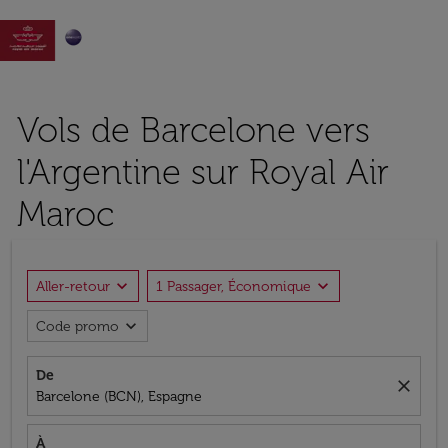

Vols de Barcelone vers
l'Argentine sur Royal Air
Maroc
expand_more
expand_more
Aller-retour
1 Passager, Économique
expand_more
Code promo
De
close
Barcelone (BCN), Espagne
À