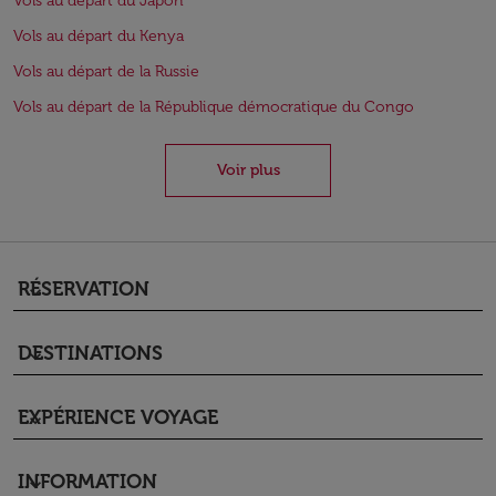
Vols au départ du Japon
Vols au départ du Kenya
Vols au départ de la Russie
Vols au départ de la République démocratique du Congo
Voir plus
RÉSERVATION
keyboard_arrow_down
DESTINATIONS
keyboard_arrow_down
EXPÉRIENCE VOYAGE
keyboard_arrow_down
INFORMATION
keyboard_arrow_down