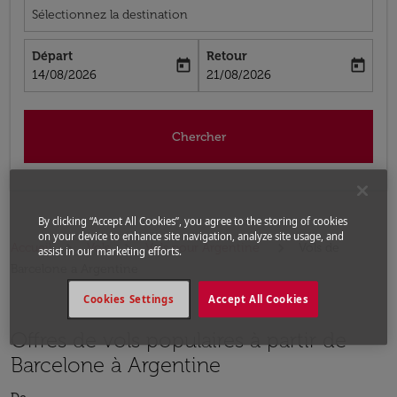
Sélectionnez la destination
Départ
Retour
today
today
fc-booking-departure-date-aria-label
fc-booking-return-date-aria-label
14/08/2026
21/08/2026
Chercher
By clicking “Accept All Cookies”, you agree to the storing of cookies
on your device to enhance site navigation, analyze site usage, and
Accueil
Vols
Vols pour Argentine
Vols de
assist in our marketing efforts.
Barcelone a Argentine
Cookies Settings
Accept All Cookies
Offres de vols populaires à partir de
Barcelone à Argentine