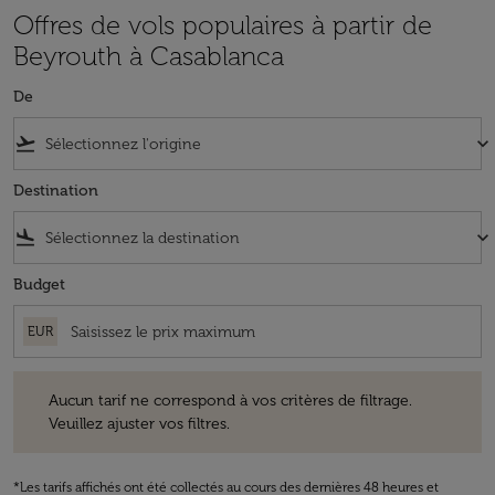
Offres de vols populaires à partir de
Beyrouth à Casablanca
De
flight_takeoff
keyboard_arrow_down
Destination
flight_land
keyboard_arrow_down
Budget
EUR
Aucun tarif ne correspond à vos critères de filtrage. Veuillez ajuster v
Aucun tarif ne correspond à vos critères de filtrage.
Veuillez ajuster vos filtres.
*Les tarifs affichés ont été collectés au cours des dernières 48 heures et