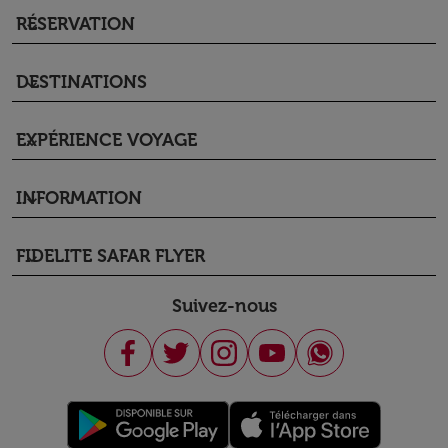
RÉSERVATION
keyboard_arrow_down
DESTINATIONS
keyboard_arrow_down
EXPÉRIENCE VOYAGE
keyboard_arrow_down
INFORMATION
keyboard_arrow_down
FIDELITE SAFAR FLYER
keyboard_arrow_down
Suivez-nous