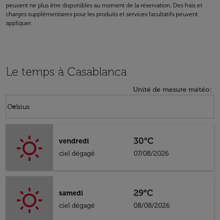
peuvent ne plus être disponibles au moment de la réservation. Des frais et
charges supplémentaires pour les produits et services facultatifs peuvent
appliquer.
Le temps à Casablanca
Unité de mesure météo
:
Weather unit option Celsius Selected
keyboard_arrow_down
Celsius
30°C
vendredi
ciel dégagé
07/08/2026
29°C
samedi
ciel dégagé
08/08/2026