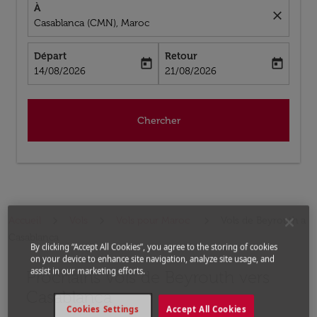
À
close
Casablanca (CMN), Maroc
Départ
Retour
today
today
fc-booking-departure-date-aria-label
fc-booking-return-date-aria-label
14/08/2026
21/08/2026
Chercher
Accueil
Vols
Vols pour Maroc
Vols de Beyrouth a
Casablanca
By clicking “Accept All Cookies”, you agree to the storing of cookies
on your device to enhance site navigation, analyze site usage, and
assist in our marketing efforts.
Prochains Vols de Beyrouth vers
Aucun tarif trouvé pour les options populaires sélectio
Casablanca
Cookies Settings
Accept All Cookies