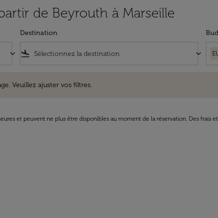
partir de Beyrouth à Marseille
Destination
Bud
keyboard_arrow_down
flight_land
keyboard_arrow_down
E
uillez ajuster vos filtres.
e. Veuillez ajuster vos filtres.
8 heures et peuvent ne plus être disponibles au moment de la réservation. Des frais e