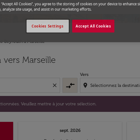
g “Accept All Cookies”, you agree to the storing of cookies on your device to enhance si
, analyze site usage, and assist in our marketing efforts.
Cookies Settings
Accept All Cookies
de Beyrouth a Marseille
s sélectionnées. Veuillez mettre à jour votre sélection.
 vers Marseille
Vers
compare_arrows
close
location_on
tionnées. Veuillez mettre à jour votre sélection.
sept. 2026