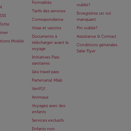
Formalités
oublié?
M
Tarifs des services
Enregistrez un vol
ESS
Correspondance
manquant
flotte
Visas et vaccins
Pin oublié?
iner
Documents à
Assistance & Contact
ations Mobile
télécharger avant le
Conditions générales
voyage
Safar Flyer
Initiatives Pass
sanitaires
Iata travel pass
Partenariat Mlab
VeriFLY
Animaux
Voyagez avec des
enfants
Services exclusifs
Enfants non