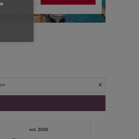
te
close
oct. 2026
n