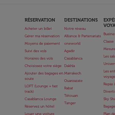
RÉSERVATION
DESTINATIONS
EXPÉ
VOY
Acheter un billet
Notre réseau
Busine
Gérer ma réservation
Alliance & Partenariats
Class
Moyens de paiement
oneworld
Mesure
Suivi des vols
Agadir
Les sa
Horaires des vols
Casablanca
Univer
Choisissez votre siège
Dakhla
Les enf
Ajouter des bagages en
Marrakech
voyag
soute
Ouarzazate
Repas 
LOFT (Lounge + fast
Rabat
track)
Divert
Tétouan
Casablanca Lounge
Sky Sh
Tanger
Réservez un hôtel
Bagage
Louer une voiture
Plan d