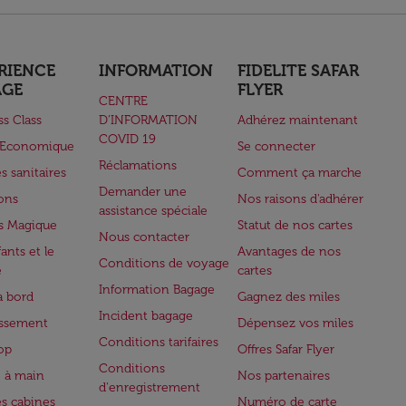
RIENCE
INFORMATION
FIDELITE SAFAR
AGE
FLYER
CENTRE
ss Class
D’INFORMATION
Adhérez maintenant
COVID 19
e Economique
Se connecter
Réclamations
s sanitaires
Comment ça marche
Demander une
lons
Nos raisons d'adhérer
assistance spéciale
s Magique
Statut de nos cartes
Nous contacter
ants et le
Avantages de nos
Conditions de voyage
e
cartes
Information Bagage
à bord
Gagnez des miles
Incident bagage
issement
Dépensez vos miles
Conditions tarifaires
op
Offres Safar Flyer
Conditions
 à main
Nos partenaires
d'enregistrement
es cabines
Numéro de carte