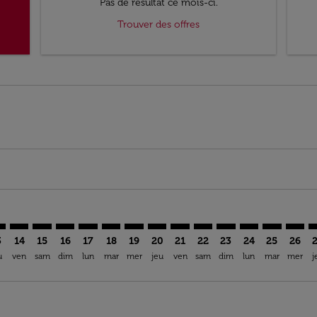
Pas de résultat ce mois-ci.
Trouver des offres
imer. Trouver des offres
sclaimer. Trouver des offres
s-disclaimer. Trouver des offres
ffers-disclaimer. Trouver des offres
ew-offers-disclaimer. Trouver des offres
mp-view-offers-disclaimer. Trouver des offres
S: cmp-view-offers-disclaimer. Trouver des offres
Y–MRS: cmp-view-offers-disclaimer. Trouver des offres
BEY–MRS: cmp-view-offers-disclaimer. Trouver des offres
BEY–MRS: cmp-view-offers-disclaimer. Trouver des of
BEY–MRS: cmp-view-offers-disclaimer. Trouver de
BEY–MRS: cmp-view-offers-disclaimer. Trouve
BEY–MRS: cmp-view-offers-disclaimer. Tr
BEY–MRS: cmp-view-offers-disclaimer
BEY–MRS: cmp-view-offers-discl
BEY–MRS: cmp-view-offers-d
BEY–MRS: cmp-view-offe
BEY–MRS: cmp-view-
BEY–MRS: cmp-v
BEY–MRS: c
BEY–M
B
3
14
15
16
17
18
19
20
21
22
23
24
25
26
u
ven
sam
dim
lun
mar
mer
jeu
ven
sam
dim
lun
mar
mer
j