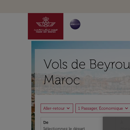
Vols de Beyrout
Maroc
expand_more
expand_more
Aller-retour
1 Passager, Économique
De
À