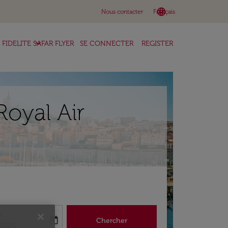
language
keyboard_arrow_down
Nous contacter
Français
keyboard_arrow_down
FIDELITE SAFAR FLYER
SE CONNECTER
REGISTER
Royal Air
r
today
Chercher
abel
king-return-date-aria-label
/2026