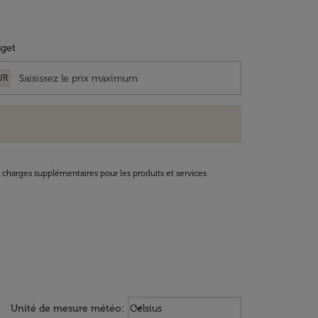
get
UR
t charges supplémentaires pour les produits et services
Weather unit option Celsius Select
keyboard_arrow_down
Unité de mesure météo
:
Celsius