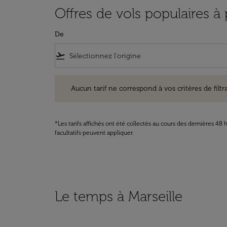
Offres de vols populaires à 
De
flight_takeoff
Aucun tarif ne correspond à vos critères de filtrage. Ve
Aucun tarif ne correspond à vos critères de filtrag
*Les tarifs affichés ont été collectés au cours des dernières 4
facultatifs peuvent appliquer.
Le temps à Marseille