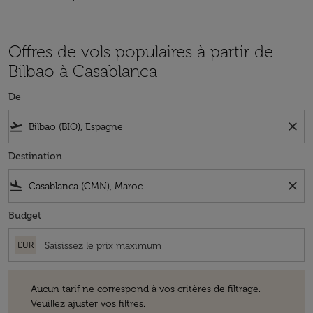
Offres de vols populaires à partir de
Bilbao à Casablanca
De
flight_takeoff
close
Destination
flight_land
close
Budget
EUR
Aucun tarif ne correspond à vos critères de filtrage. Veuillez ajuster v
Aucun tarif ne correspond à vos critères de filtrage.
Veuillez ajuster vos filtres.