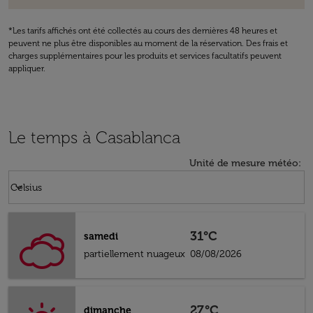
*Les tarifs affichés ont été collectés au cours des dernières 48 heures et
peuvent ne plus être disponibles au moment de la réservation. Des frais et
charges supplémentaires pour les produits et services facultatifs peuvent
appliquer.
Le temps à Casablanca
Unité de mesure météo
:
Weather unit option Celsius Selected
keyboard_arrow_down
Celsius
31°C
samedi
partiellement nuageux
08/08/2026
27°C
dimanche