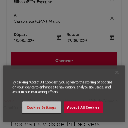
Bilbao (BIO), Espagne
À
close
Casablanca (CMN), Maroc
Départ
Retour
today
today
fc-booking-departure-date-aria-label
fc-booking-return-date-aria-label
15/08/2026
22/08/2026
Chercher
By clicking “Accept All Cookies”, you agree to the storing of cookies
on your device to enhance site navigation, analyze site usage, and
assist in our marketing efforts.
Accueil
Vols
Vols pour Maroc
Vols de Bilbao a
Cookies Settings
Accept All Cookies
Casablanca
Prochains Vols de Bilbao vers