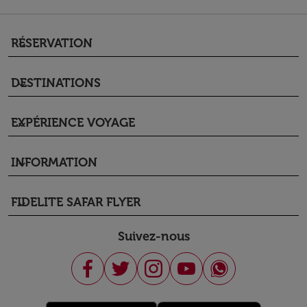
RÉSERVATION
keyboard_arrow_down
DESTINATIONS
keyboard_arrow_down
EXPÉRIENCE VOYAGE
keyboard_arrow_down
INFORMATION
keyboard_arrow_down
FIDELITE SAFAR FLYER
keyboard_arrow_down
Suivez-nous