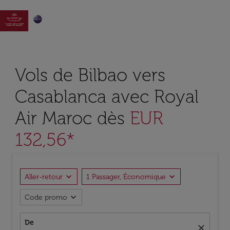

Vols de Bilbao vers
Casablanca avec Royal
Air Maroc dès
EUR
132,56*
expand_more
expand_more
Aller-retour
1 Passager, Économique
expand_more
Code promo
De
close