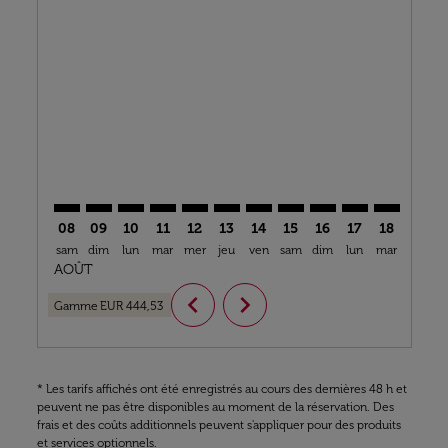
Displaying fares for août-2026
BIO–CMN: cmp-view-offers-disclaimer. Trouver des o
BIO–CMN: cmp-view-offers-disclaimer. Trouver d
BIO–CMN: cmp-view-offers-disclaimer. Trouv
BIO–CMN: cmp-view-offers-disclaimer. T
BIO–CMN: cmp-view-offers-disclaime
BIO–CMN: cmp-view-offers-discl
BIO–CMN: cmp-view-offers-d
BIO–CMN: cmp-view-off
BIO–CMN: cmp-view
BIO–CMN: cmp-
BIO–CMN: 
BIO–C
B
08
09
10
11
12
13
14
15
16
17
18
19
sam
dim
lun
mar
mer
jeu
ven
sam
dim
lun
mar
mer
j
AOÛT
chevron_left
chevron_right
Gamme
EUR 444,53
* Les tarifs affichés ont été enregistrés au cours des dernières 48 h et
peuvent ne pas être disponibles au moment de la réservation. Des
frais et des coûts additionnels peuvent s'appliquer pour des produits
et services optionnels.