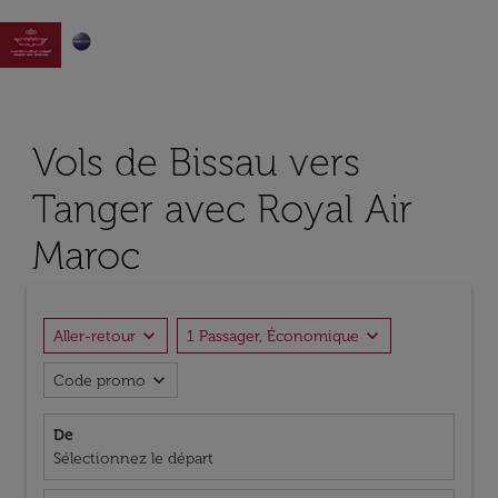

Vols de Bissau vers
Tanger avec Royal Air
Maroc
expand_more
expand_more
Aller-retour
1 Passager, Économique
expand_more
Code promo
De
Sélectionnez le départ