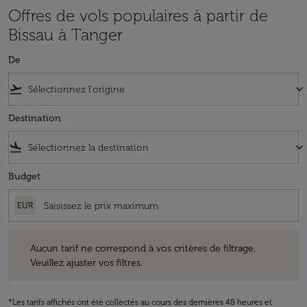
Offres de vols populaires à partir de
Bissau à Tanger
De
flight_takeoff
keyboard_arrow_down
Destination
flight_land
keyboard_arrow_down
Budget
EUR
Aucun tarif ne correspond à vos critères de filtrage. Veuillez ajuster v
Aucun tarif ne correspond à vos critères de filtrage.
Veuillez ajuster vos filtres.
*Les tarifs affichés ont été collectés au cours des dernières 48 heures et