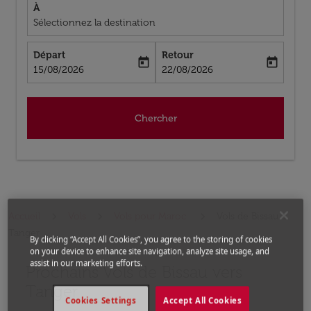
À
Sélectionnez la destination
Départ
Retour
today
today
fc-booking-departure-date-aria-label
fc-booking-return-date-aria-label
15/08/2026
22/08/2026
Chercher
Accueil
Vols
Vols pour Maroc
Vols de Bissau a
Tanger
By clicking “Accept All Cookies”, you agree to the storing of cookies
on your device to enhance site navigation, analyze site usage, and
assist in our marketing efforts.
Prochains Vols de Bissau vers
Aucun tarif trouvé pour les options populaires sélectio
Tanger
Cookies Settings
Accept All Cookies