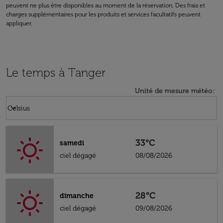
peuvent ne plus être disponibles au moment de la réservation. Des frais et
charges supplémentaires pour les produits et services facultatifs peuvent
appliquer.
Le temps à Tanger
Unité de mesure météo
:
Weather unit option Celsius Selected
keyboard_arrow_down
Celsius
33°C
samedi
ciel dégagé
08/08/2026
28°C
dimanche
ciel dégagé
09/08/2026