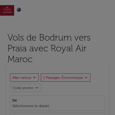

Vols de Bodrum vers
Praia avec Royal Air
Maroc
expand_more
expand_more
Aller-retour
1 Passager, Économique
expand_more
Code promo
De
Sélectionnez le départ