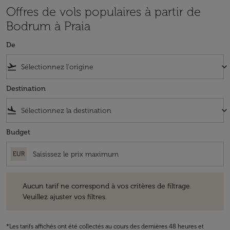
Offres de vols populaires à partir de
Bodrum à Praia
De
flight_takeoff
keyboard_arrow_down
Destination
flight_land
keyboard_arrow_down
Budget
EUR
Aucun tarif ne correspond à vos critères de filtrage. Veuillez ajuster v
Aucun tarif ne correspond à vos critères de filtrage.
Veuillez ajuster vos filtres.
*Les tarifs affichés ont été collectés au cours des dernières 48 heures et