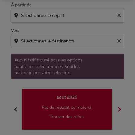
À partir de
location_on
close
Vers
location_on
close
Aucun tarif trouvé pour les options
populaires sélectionnées. Veuillez
mettre à jour votre sélection.
août 2026
chevron_left
chevron_right
Pas de résultat ce mois-ci.
Trouver des offres