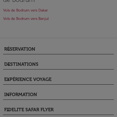
Vols de Bodrum vers Dakar
Vols de Bodrum vers Banjul
RÉSERVATION
keyboard_arrow_down
DESTINATIONS
keyboard_arrow_down
EXPÉRIENCE VOYAGE
keyboard_arrow_down
INFORMATION
keyboard_arrow_down
FIDELITE SAFAR FLYER
keyboard_arrow_down