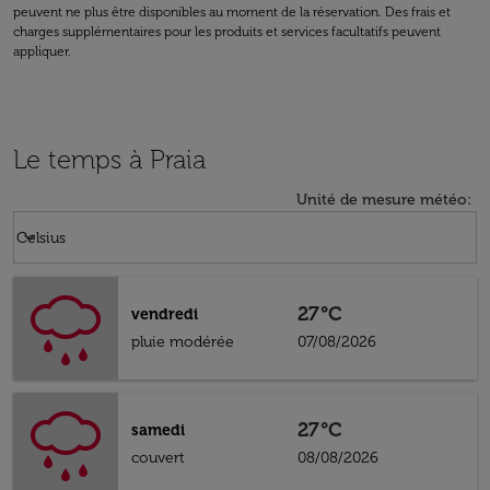
peuvent ne plus être disponibles au moment de la réservation. Des frais et
charges supplémentaires pour les produits et services facultatifs peuvent
appliquer.
Le temps à Praia
Unité de mesure météo
:
Weather unit option Celsius Selected
keyboard_arrow_down
Celsius
27°C
vendredi
pluie modérée
07/08/2026
27°C
samedi
couvert
08/08/2026