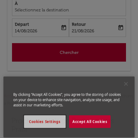
À
Sélectionnez la destination
Départ
Retour
today
today
fc-booking-departure-date-aria-label
fc-booking-return-date-aria-label
14/08/2026
21/08/2026
Chercher
By clicking “Accept All Cookies”, you agree to the storing of cookies
Accueil
Vols
Vols pour Cap-Vert
Vols de Bodrum
on your device to enhance site navigation, analyze site usage, and
a Praia
assist in our marketing efforts.
Prochains Vols de Bodrum vers
Aucun tarif trouvé pour les options populaires sélectio
Cookies Settings
Accept All Cookies
Praia