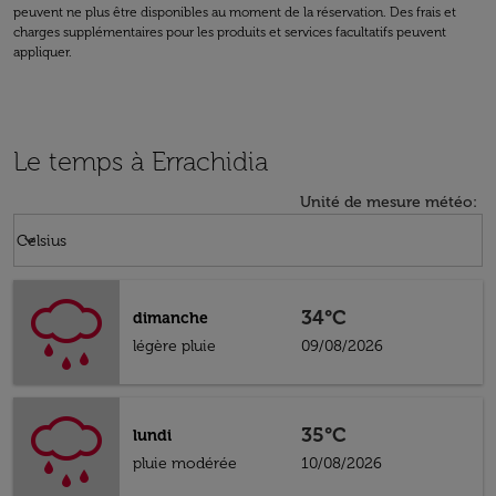
peuvent ne plus être disponibles au moment de la réservation. Des frais et
charges supplémentaires pour les produits et services facultatifs peuvent
appliquer.
Le temps à Errachidia
Unité de mesure météo
:
Weather unit option Celsius Selected
keyboard_arrow_down
Celsius
34°C
dimanche
légère pluie
09/08/2026
35°C
lundi
pluie modérée
10/08/2026