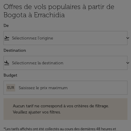
Offres de vols populaires à partir de
Bogota à Errachidia
De
flight_takeoff
keyboard_arrow_down
Destination
flight_land
keyboard_arrow_down
Budget
EUR
Aucun tarif ne correspond à vos critères de filtrage. Veuillez ajuster v
Aucun tarif ne correspond à vos critères de filtrage.
Veuillez ajuster vos filtres.
*Les tarifs affichés ont été collectés au cours des dernières 48 heures et