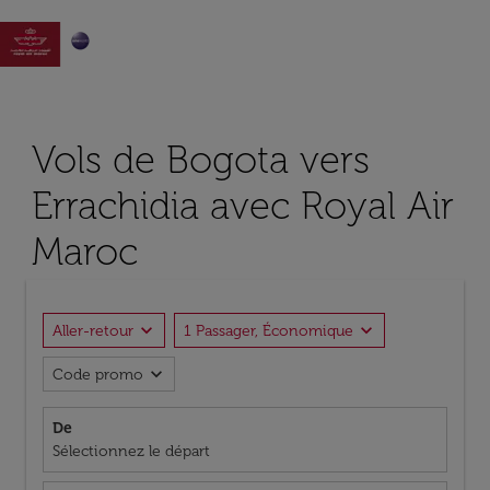

Vols de Bogota vers
Errachidia avec Royal Air
Maroc
expand_more
expand_more
Aller-retour
1 Passager, Économique
expand_more
Code promo
De
Sélectionnez le départ