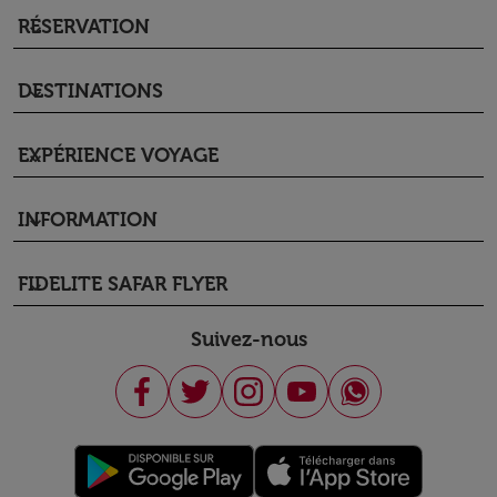
RÉSERVATION
keyboard_arrow_down
DESTINATIONS
keyboard_arrow_down
EXPÉRIENCE VOYAGE
keyboard_arrow_down
INFORMATION
keyboard_arrow_down
FIDELITE SAFAR FLYER
keyboard_arrow_down
Suivez-nous