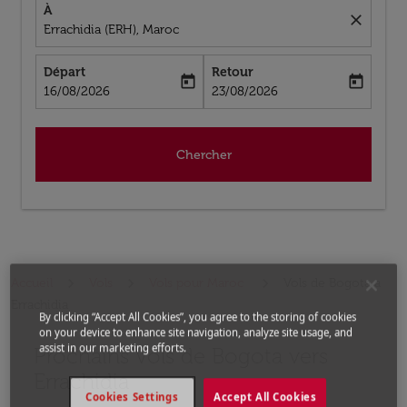
À
close
Errachidia (ERH), Maroc
Départ
Retour
today
today
fc-booking-departure-date-aria-label
fc-booking-return-date-aria-label
16/08/2026
23/08/2026
Chercher
Accueil
Vols
Vols pour Maroc
Vols de Bogota a
Errachidia
By clicking “Accept All Cookies”, you agree to the storing of cookies
on your device to enhance site navigation, analyze site usage, and
assist in our marketing efforts.
Prochains Vols de Bogota vers
Aucun tarif trouvé pour les options populaires sélectio
Errachidia
Cookies Settings
Accept All Cookies