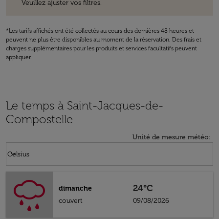
Veuillez ajuster vos filtres.
*Les tarifs affichés ont été collectés au cours des dernières 48 heures et
peuvent ne plus être disponibles au moment de la réservation. Des frais et
charges supplémentaires pour les produits et services facultatifs peuvent
appliquer.
Le temps à Saint-Jacques-de-
Compostelle
Unité de mesure météo
:
Weather unit option Celsius Selected
keyboard_arrow_down
Celsius
24°C
dimanche
couvert
09/08/2026