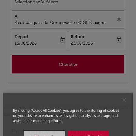
Sélectionnez le départ
À
close
Saint-Jacques-de-Compostelle (SCQ), Espagne
Départ
Retour
today
today
fc-booking-departure-date-aria-label
fc-booking-return-date-aria-label
16/08/2026
23/08/2026
Chercher
Accueil
Vols
Vols pour Espagne
Vols de Bogota a
By clicking “Accept All Cookies”, you agree to the storing of cookies
Saint-Jacques-de-Compostelle
on your device to enhance site navigation, analyze site usage, and
assist in our marketing efforts.
Prochains Vols de Bogota vers
Aucun tarif trouvé pour les options populaires sélectio