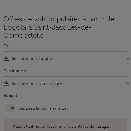
Offres de vols populaires à partir de
Bogota à Saint-Jacques-de-
Compostelle
De
flight_takeoff
keyboard_arrow_down
Destination
flight_land
keyboard_arrow_down
Budget
EUR
Aucun tarif ne correspond à vos critères de filtrage. Veuillez ajuster v
Aucun tarif ne correspond à vos critères de filtrage.