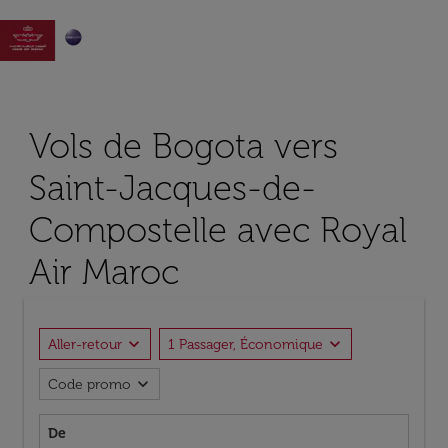

Vols de Bogota vers
Saint-Jacques-de-
Compostelle avec Royal
Air Maroc
expand_more
expand_more
Aller-retour
1 Passager, Économique
expand_more
Code promo
De