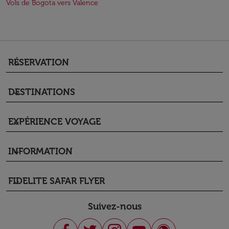
Vols de Bogota vers Valence
RÉSERVATION
keyboard_arrow_down
DESTINATIONS
keyboard_arrow_down
EXPÉRIENCE VOYAGE
keyboard_arrow_down
INFORMATION
keyboard_arrow_down
FIDELITE SAFAR FLYER
keyboard_arrow_down
Suivez-nous