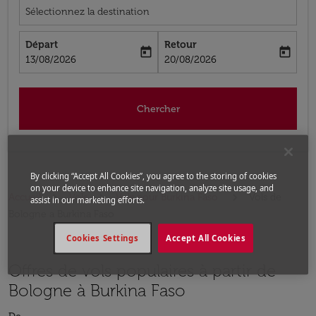
Sélectionnez la destination
Départ
Retour
today
today
fc-booking-departure-date-aria-label
fc-booking-return-date-aria-label
13/08/2026
20/08/2026
Chercher
By clicking “Accept All Cookies”, you agree to the storing of cookies
on your device to enhance site navigation, analyze site usage, and
Accueil
Vols
Vols pour Burkina Faso
Vols de
assist in our marketing efforts.
Bologne a Burkina Faso
Cookies Settings
Accept All Cookies
Offres de vols populaires à partir de
Bologne à Burkina Faso