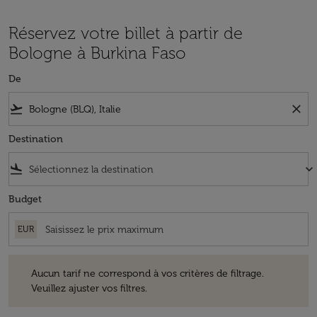
Réservez votre billet à partir de
Bologne à Burkina Faso
De
flight_takeoff
close
Destination
flight_land
keyboard_arrow_down
Budget
EUR
Aucun tarif ne correspond à vos critères de filtrage. Veuillez ajuster v
Aucun tarif ne correspond à vos critères de filtrage.
Veuillez ajuster vos filtres.