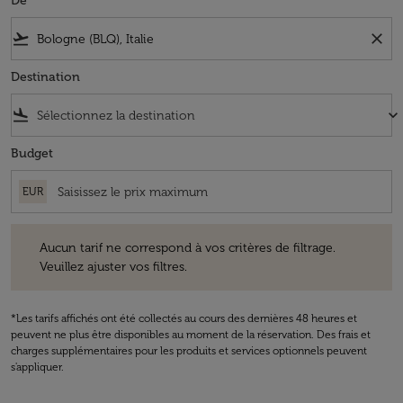
De
flight_takeoff
close
Destination
flight_land
keyboard_arrow_down
Budget
EUR
Aucun tarif ne correspond à vos critères de filtrage. Veuillez ajuster v
Aucun tarif ne correspond à vos critères de filtrage.
Veuillez ajuster vos filtres.
*Les tarifs affichés ont été collectés au cours des dernières 48 heures et
peuvent ne plus être disponibles au moment de la réservation. Des frais et
charges supplémentaires pour les produits et services optionnels peuvent
s'appliquer.