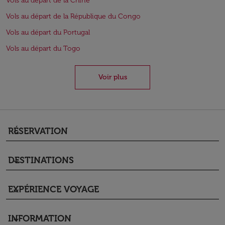
Vols au départ de la Chine
Vols au départ de la République du Congo
Vols au départ du Portugal
Vols au départ du Togo
Voir plus
RÉSERVATION
keyboard_arrow_down
DESTINATIONS
keyboard_arrow_down
EXPÉRIENCE VOYAGE
keyboard_arrow_down
INFORMATION
keyboard_arrow_down