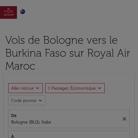

Vols de Bologne vers le
Burkina Faso sur Royal Air
Maroc
expand_more
expand_more
Aller-retour
1 Passager, Économique
expand_more
Code promo
De
close
Bologne (BLQ), Italie
À