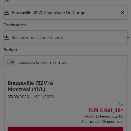
De
flight_takeoff
close
Destination
flight_land
keyboard_arrow_down
Budget
EUR
Brazzaville (BZV)
à
Montréal (YUL)
03/09/2026 - 19/11/2026
De
EUR 2 061,35
*
Vu(s) : 11 heures plus tôt
Aller-retour
/
Économique