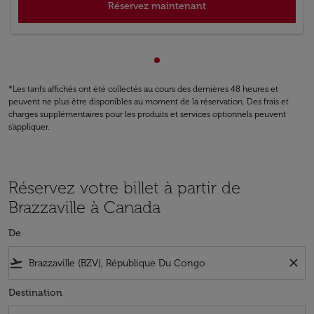
Réservez maintenant
Affichage de cmp-pagination
*Les tarifs affichés ont été collectés au cours des dernières 48 heures et
peuvent ne plus être disponibles au moment de la réservation. Des frais et
charges supplémentaires pour les produits et services optionnels peuvent
s'appliquer.
Réservez votre billet à partir de
Brazzaville à Canada
De
flight_takeoff
close
Destination