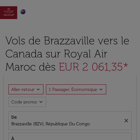

Vols de Brazzaville vers le
Canada sur Royal Air
Maroc dès
EUR 2 061,35*
expand_more
expand_more
Aller-retour
1 Passager, Économique
expand_more
Code promo
De
close
Brazzaville (BZV), République Du Congo
À