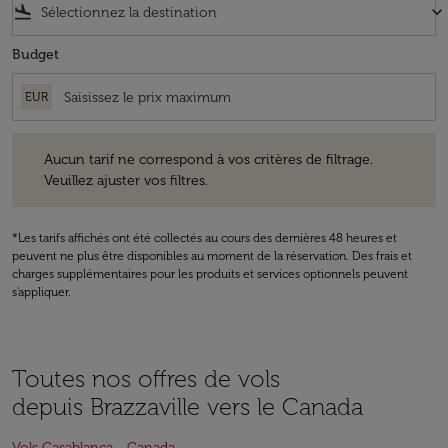
flight_land
keyboard_arrow_down
Budget
EUR
Aucun tarif ne correspond à vos critères de filtrage. Veuillez ajuster v
Aucun tarif ne correspond à vos critères de filtrage.
Veuillez ajuster vos filtres.
*Les tarifs affichés ont été collectés au cours des dernières 48 heures et
peuvent ne plus être disponibles au moment de la réservation. Des frais et
charges supplémentaires pour les produits et services optionnels peuvent
s'appliquer.
Toutes nos offres de vols
depuis Brazzaville vers le Canada
Vols Casablanca - Canada