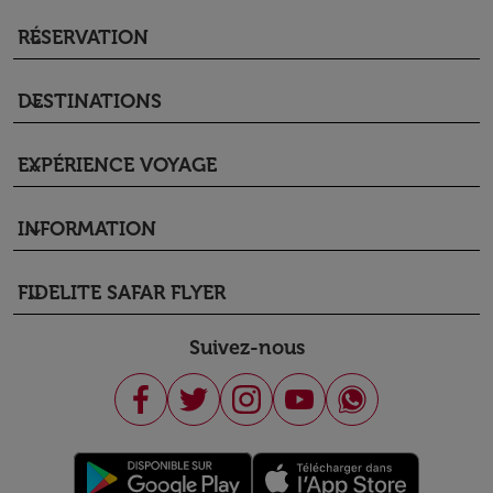
RÉSERVATION
keyboard_arrow_down
DESTINATIONS
keyboard_arrow_down
EXPÉRIENCE VOYAGE
keyboard_arrow_down
INFORMATION
keyboard_arrow_down
FIDELITE SAFAR FLYER
keyboard_arrow_down
Suivez-nous