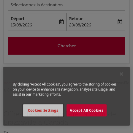
Sélectionnez la destination
Départ
Retour
today
today
fc-booking-departure-date-aria-label
fc-booking-return-date-aria-label
13/08/2026
20/08/2026
Chercher
Accueil
Vols
Vols pour Canada
Vols de Brazzaville
By clicking “Accept All Cookies”, you agree to the storing of cookies
on your device to enhance site navigation, analyze site usage, and
a Canada
assist in our marketing efforts.
Cookies Settings
Accept All Cookies
Offres de vols populaires à partir de
Brazzaville à Canada