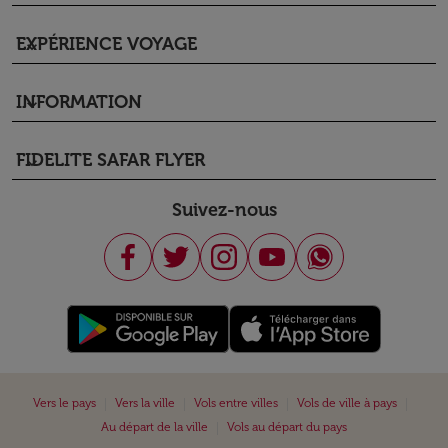
EXPÉRIENCE VOYAGE
keyboard_arrow_down
INFORMATION
keyboard_arrow_down
FIDELITE SAFAR FLYER
keyboard_arrow_down
Suivez-nous
|
|
|
|
Vers le pays
Vers la ville
Vols entre villes
Vols de ville à pays
|
Au départ de la ville
Vols au départ du pays