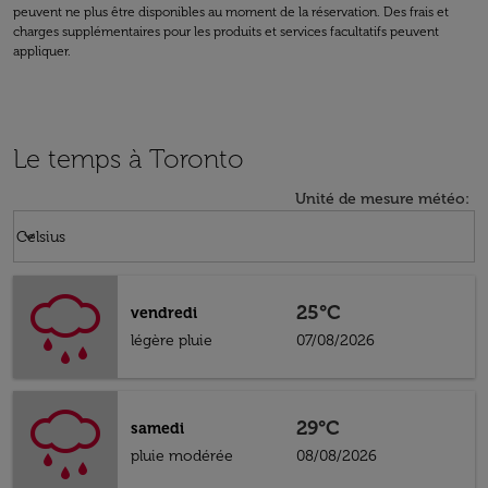
peuvent ne plus être disponibles au moment de la réservation. Des frais et
charges supplémentaires pour les produits et services facultatifs peuvent
appliquer.
Le temps à Toronto
Unité de mesure météo
:
Weather unit option Celsius Selected
keyboard_arrow_down
Celsius
25°C
vendredi
légère pluie
07/08/2026
29°C
samedi
pluie modérée
08/08/2026