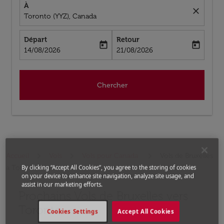
À
close
Toronto (YYZ), Canada
Départ
Retour
today
today
fc-booking-departure-date-aria-label
fc-booking-return-date-aria-label
14/08/2026
21/08/2026
Chercher
Accueil
Vols
Vols pour Canada
Vols de Bruxelles
a Toronto
By clicking “Accept All Cookies”, you agree to the storing of cookies
on your device to enhance site navigation, analyze site usage, and
assist in our marketing efforts.
Prochains Vols de Bruxelles vers
Aucun tarif trouvé pour les options populaires sélectio
Toronto
Cookies Settings
Accept All Cookies