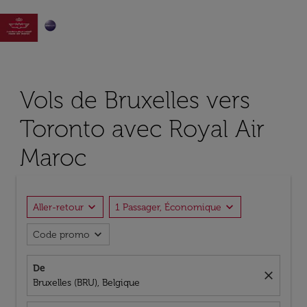

Vols de Bruxelles vers
Toronto avec Royal Air
Maroc
expand_more
expand_more
Aller-retour
1 Passager, Économique
expand_more
Code promo
De
close
Bruxelles (BRU), Belgique