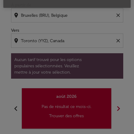
À partir de
location_on
close
Vers
location_on
close
Aucun tarif trouvé pour les options
populaires sélectionnées. Veuillez
mettre à jour votre sélection.
août 2026
chevron_left
chevron_right
Pas de résultat ce mois-ci.
Trouver des offres