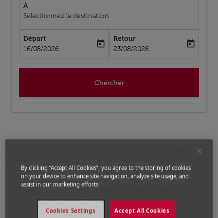
À
Sélectionnez la destination
Départ
Retour
today
today
fc-booking-departure-date-aria-label
fc-booking-return-date-aria-label
16/08/2026
23/08/2026
Chercher
Accueil
Vols
Vols pour Italie
Vols de Buffalo a
Turin
By clicking “Accept All Cookies”, you agree to the storing of cookies
on your device to enhance site navigation, analyze site usage, and
assist in our marketing efforts.
Prochains Vols de Buffalo vers
Aucun tarif trouvé pour les options populaires sélectio
Turin
Cookies Settings
Accept All Cookies