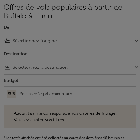
Offres de vols populaires à partir de
Buffalo à Turin
De
flight_takeoff
keyboard_arrow_down
Destination
flight_land
keyboard_arrow_down
Budget
EUR
Aucun tarif ne correspond à vos critères de filtrage. Veuillez ajuster v
Aucun tarif ne correspond à vos critères de filtrage.
Veuillez ajuster vos filtres.
*Les tarifs affichés ont été collectés au cours des dernières 48 heures et