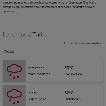
peuvent ne plus être disponibles au moment de la réservation. Des frais et
charges supplémentaires pour les produits et services facultatifs peuvent
appliquer.
Le temps à Turin
Unité de mesure météo
:
Weather unit option Celsius Selected
keyboard_arrow_down
Celsius
33°C
dimanche
pluie modérée
09/08/2026
32°C
lundi
légère pluie
10/08/2026