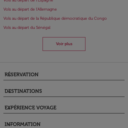
Vols au départ de l'Espagne
Vols au départ de l'Allemagne
Vols au départ de la République démocratique du Congo
Vols au départ du Sénégal
Voir plus
RÉSERVATION
keyboard_arrow_down
DESTINATIONS
keyboard_arrow_down
EXPÉRIENCE VOYAGE
keyboard_arrow_down
INFORMATION
keyboard_arrow_down