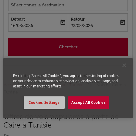
Sélectionnez la destination
Départ
Retour
today
today
fc-booking-departure-date-aria-label
fc-booking-return-date-aria-label
16/08/2026
23/08/2026
Chercher
By clicking “Accept All Cookies”, you agree to the storing of cookies
on your device to enhance site navigation, analyze site usage, and
Accueil
Vols
Vols pour Tunisie
Vols de Caire a
assist in our marketing efforts.
Tunisie
Cookies Settings
Accept All Cookies
Offres de vols populaires à partir de
Caire à Tunisie