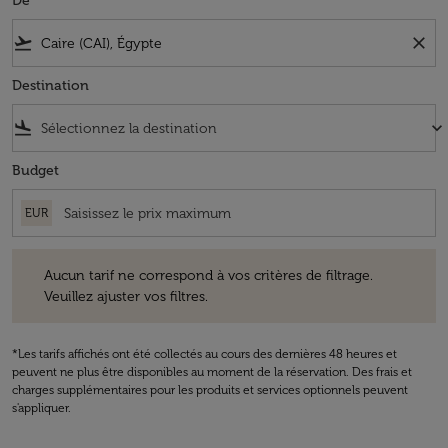
De
flight_takeoff
close
Destination
flight_land
keyboard_arrow_down
Budget
EUR
Aucun tarif ne correspond à vos critères de filtrage. Veuillez ajuster v
Aucun tarif ne correspond à vos critères de filtrage.
Veuillez ajuster vos filtres.
*Les tarifs affichés ont été collectés au cours des dernières 48 heures et
peuvent ne plus être disponibles au moment de la réservation. Des frais et
charges supplémentaires pour les produits et services optionnels peuvent
s'appliquer.