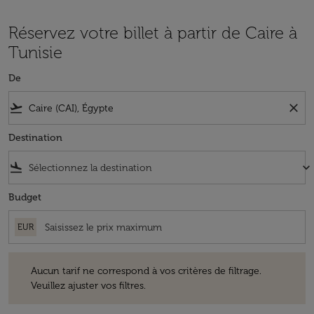
Réservez votre billet à partir de Caire à
Tunisie
De
flight_takeoff
close
Destination
flight_land
keyboard_arrow_down
Budget
EUR
Aucun tarif ne correspond à vos critères de filtrage. Veuillez ajuster v
Aucun tarif ne correspond à vos critères de filtrage.
Veuillez ajuster vos filtres.