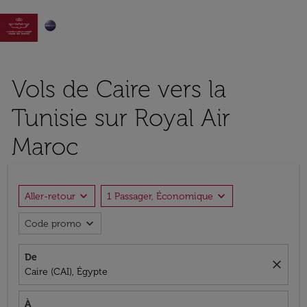

Vols de Caire vers la
Tunisie sur Royal Air
Maroc
expand_more
expand_more
Aller-retour
1 Passager, Économique
expand_more
Code promo
De
close
Caire (CAI), Égypte
À