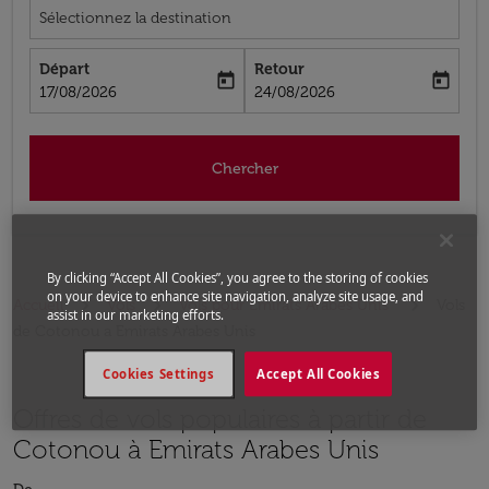
Sélectionnez la destination
Départ
Retour
today
today
fc-booking-departure-date-aria-label
fc-booking-return-date-aria-label
17/08/2026
24/08/2026
Chercher
By clicking “Accept All Cookies”, you agree to the storing of cookies
on your device to enhance site navigation, analyze site usage, and
Accueil
Vols
Vols pour Emirats Arabes Unis
Vols
assist in our marketing efforts.
de Cotonou a Emirats Arabes Unis
Cookies Settings
Accept All Cookies
Offres de vols populaires à partir de
Cotonou à Emirats Arabes Unis