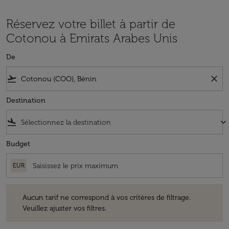
Réservez votre billet à partir de
Cotonou à Emirats Arabes Unis
De
flight_takeoff
close
Destination
flight_land
keyboard_arrow_down
Budget
EUR
Aucun tarif ne correspond à vos critères de filtrage. Veuillez ajuster v
Aucun tarif ne correspond à vos critères de filtrage.
Veuillez ajuster vos filtres.