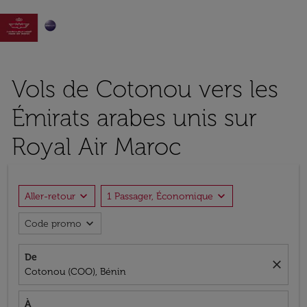

Vols de Cotonou vers les
Émirats arabes unis sur
Royal Air Maroc
expand_more
expand_more
Aller-retour
1 Passager, Économique
expand_more
Code promo
De
close
Cotonou (COO), Bénin
À