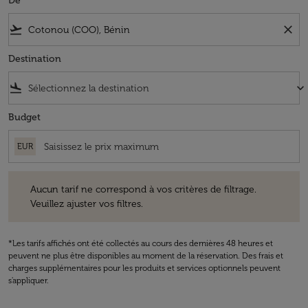
De
flight_takeoff
close
Destination
flight_land
keyboard_arrow_down
Budget
EUR
Aucun tarif ne correspond à vos critères de filtrage. Veuillez ajuster v
Aucun tarif ne correspond à vos critères de filtrage.
Veuillez ajuster vos filtres.
*Les tarifs affichés ont été collectés au cours des dernières 48 heures et
peuvent ne plus être disponibles au moment de la réservation. Des frais et
charges supplémentaires pour les produits et services optionnels peuvent
s'appliquer.