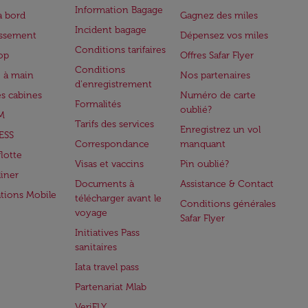
Information Bagage
à bord
Gagnez des miles
Incident bagage
issement
Dépensez vos miles
Conditions tarifaires
op
Offres Safar Flyer
Conditions
 à main
Nos partenaires
d'enregistrement
es cabines
Numéro de carte
Formalités
oublié?
M
Tarifs des services
Enregistrez un vol
ESS
Correspondance
manquant
flotte
Visas et vaccins
Pin oublié?
iner
Documents à
Assistance & Contact
ations Mobile
télécharger avant le
Conditions générales
voyage
Safar Flyer
Initiatives Pass
sanitaires
Iata travel pass
Partenariat Mlab
VeriFLY