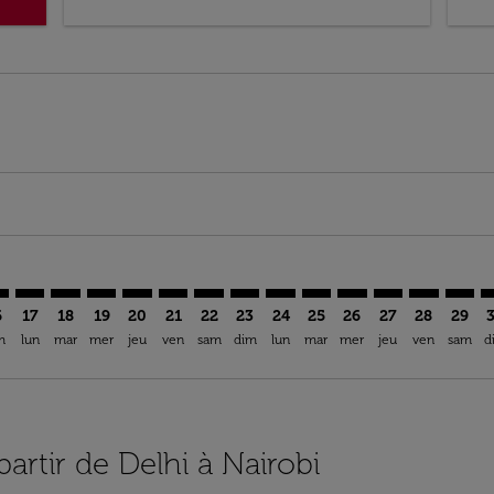
imer. Trouver des offres
sclaimer. Trouver des offres
s-disclaimer. Trouver des offres
ffers-disclaimer. Trouver des offres
ew-offers-disclaimer. Trouver des offres
mp-view-offers-disclaimer. Trouver des offres
O: cmp-view-offers-disclaimer. Trouver des offres
L–NBO: cmp-view-offers-disclaimer. Trouver des offres
DEL–NBO: cmp-view-offers-disclaimer. Trouver des offres
DEL–NBO: cmp-view-offers-disclaimer. Trouver des of
DEL–NBO: cmp-view-offers-disclaimer. Trouver de
DEL–NBO: cmp-view-offers-disclaimer. Trouve
DEL–NBO: cmp-view-offers-disclaimer. Tr
DEL–NBO: cmp-view-offers-disclaime
DEL–NBO: cmp-view-offers-discl
DEL–NBO: cmp-view-offers-d
DEL–NBO: cmp-view-offe
DEL–NBO: cmp-view-
DEL–NBO: cmp-v
DEL–NBO: 
DEL–N
D
6
17
18
19
20
21
22
23
24
25
26
27
28
29
m
lun
mar
mer
jeu
ven
sam
dim
lun
mar
mer
jeu
ven
sam
d
partir de Delhi à Nairobi