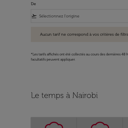
De
flight_takeoff
Aucun tarif ne correspond à vos critères de filtrage. Ve
Aucun tarif ne correspond à vos critères de filtrag
*Les tarifs affichés ont été collectés au cours des dernières 4
facultatifs peuvent appliquer.
Le temps à Nairobi