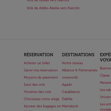
Vols de Bissau vers Nairobi
Vols de Addis-Abeba vers Nairobi
RÉSERVATION
DESTINATIONS
EXPÉ
VOY
Acheter un billet
Notre réseau
Busine
Gérer ma réservation
Alliance & Partenariats
Class
Moyens de paiement
oneworld
Mesure
Suivi des vols
Agadir
Les sa
Horaires des vols
Casablanca
Univer
Choisissez votre siège
Dakhla
Les enf
Ajouter des bagages en
Marrakech
voyag