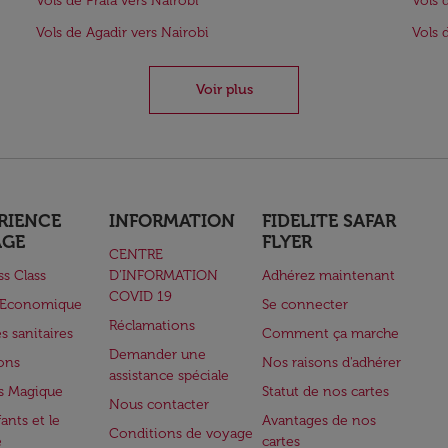
Vols de Praia vers Nairobi
Vols 
Vols de Agadir vers Nairobi
Vols 
Voir plus
RIENCE
INFORMATION
FIDELITE SAFAR
AGE
FLYER
CENTRE
ss Class
D’INFORMATION
Adhérez maintenant
COVID 19
e Economique
Se connecter
Réclamations
s sanitaires
Comment ça marche
Demander une
lons
Nos raisons d'adhérer
assistance spéciale
s Magique
Statut de nos cartes
Nous contacter
ants et le
Avantages de nos
Conditions de voyage
e
cartes