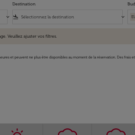
Destination
Bud
keyboard_arrow_down
flight_land
keyboard_arrow_down
E
uillez ajuster vos filtres.
e. Veuillez ajuster vos filtres.
8 heures et peuvent ne plus être disponibles au moment de la réservation. Des frais e