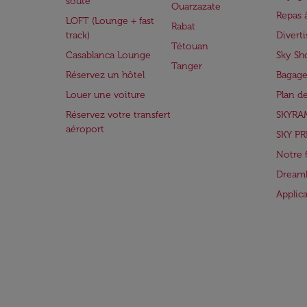
soute
Ouarzazate
Repas 
LOFT (Lounge + fast
Rabat
track)
Divert
Tétouan
Casablanca Lounge
Sky Sh
Tanger
Réservez un hôtel
Bagage
Louer une voiture
Plan d
Réservez votre transfert
SKYRA
aéroport
SKY PR
Notre 
Dreaml
Applic