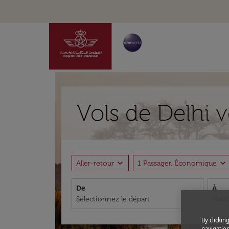
Vols de Delhi 
expand_more
expand_more
Aller-retour
1 Passager, Économique
De
À
By clickin
navigation