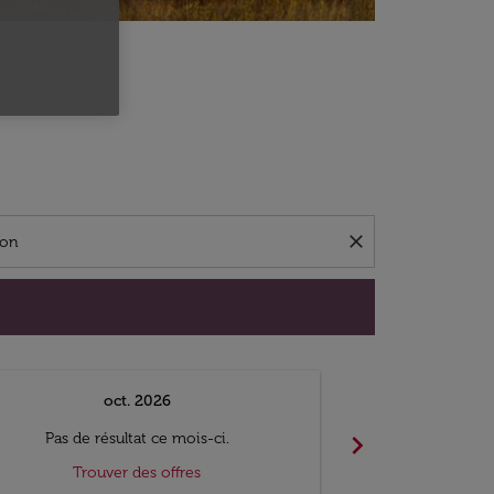
close
oct. 2026
n
chevron_right
Pas de résultat ce mois-ci.
Pas de ré
Trouver des offres
Trouv