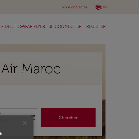
language
keyboard_arrow_down
Nous contacter
Français
keyboard_arrow_down
FIDELITE SAFAR FLYER
SE CONNECTER
REGISTER
 Air Maroc
r
today
Chercher
abel
king-return-date-aria-label
/2026
te