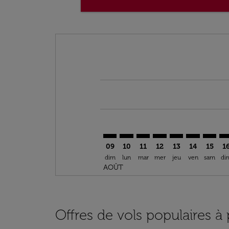
Displaying fares for août-2026
DEL–NBO: cmp-view-offers-discla
DEL–NBO: cmp-view-offers-di
DEL–NBO: cmp-view-offer
DEL–NBO: cmp-view-o
DEL–NBO: cmp-vi
DEL–NBO: c
DEL–NB
DE
09
10
11
12
13
14
15
1
dim
lun
mar
mer
jeu
ven
sam
di
AOÛT
Offres de vols populaires à 