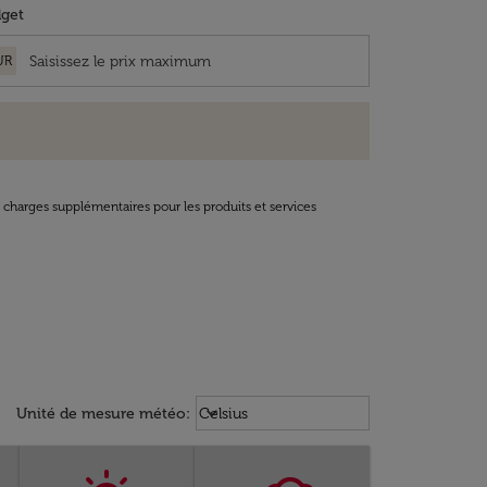
get
UR
t charges supplémentaires pour les produits et services
Weather unit option Celsius Select
keyboard_arrow_down
Unité de mesure météo
:
Celsius