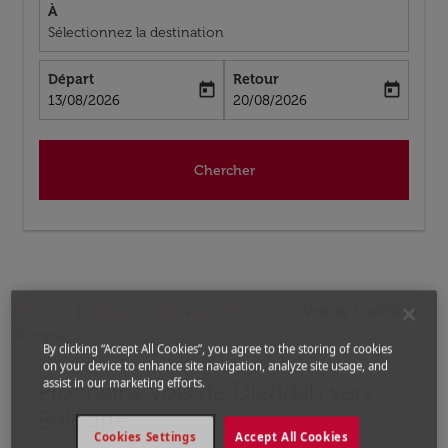
À
Sélectionnez la destination
Départ
Retour
today
today
fc-booking-departure-date-aria-label
fc-booking-return-date-aria-label
13/08/2026
20/08/2026
Chercher
Accueil
Vols
Vols pour Italie
Vols de Djeddah a
Bologne
By clicking “Accept All Cookies”, you agree to the storing of cookies
on your device to enhance site navigation, analyze site usage, and
assist in our marketing efforts.
Prochains Vols de Djeddah vers
Aucun tarif trouvé pour les options populaires sélectio
Bologne
Cookies Settings
Accept All Cookies