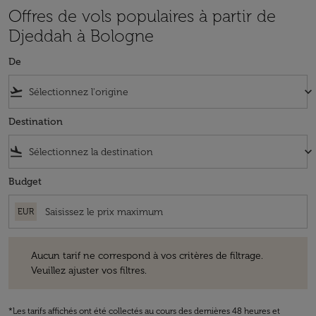
Offres de vols populaires à partir de
Djeddah à Bologne
De
flight_takeoff
keyboard_arrow_down
Destination
flight_land
keyboard_arrow_down
Budget
EUR
Aucun tarif ne correspond à vos critères de filtrage. Veuillez ajuster v
Aucun tarif ne correspond à vos critères de filtrage.
Veuillez ajuster vos filtres.
*Les tarifs affichés ont été collectés au cours des dernières 48 heures et