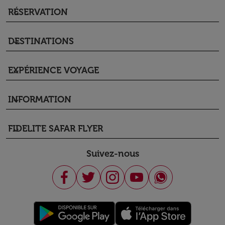
RÉSERVATION
keyboard_arrow_down
DESTINATIONS
keyboard_arrow_down
EXPÉRIENCE VOYAGE
keyboard_arrow_down
INFORMATION
keyboard_arrow_down
FIDELITE SAFAR FLYER
keyboard_arrow_down
Suivez-nous