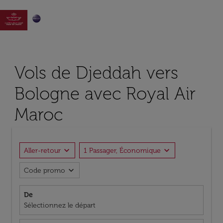

Vols de Djeddah vers
Bologne avec Royal Air
Maroc
expand_more
expand_more
Aller-retour
1 Passager, Économique
expand_more
Code promo
De
Sélectionnez le départ