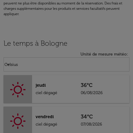
peuvent ne plus être disponibles au moment de la réservation. Des frais et
charges supplémentaires pour les produits et services facultatifs peuvent
appliquer.
Le temps à Bologne
Unité de mesure météo
:
Weather unit option Celsius Selected
keyboard_arrow_down
Celsius
36°C
jeudi
ciel dégagé
06/08/2026
34°C
vendredi
ciel dégagé
07/08/2026