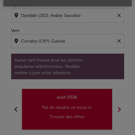
À partir de
location_on
close
Vers
location_on
close
Aucun tarif trouvé pour les options
populaires sélectionnées. Veuillez
mettre à jour votre sélection.
août 2026
chevron_left
chevron_right
Pas de résultat ce mois-ci.
Trouver des offres