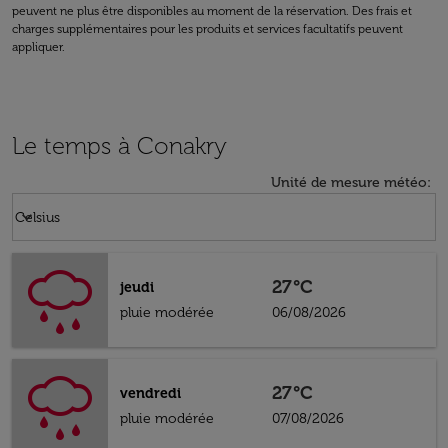
peuvent ne plus être disponibles au moment de la réservation. Des frais et
charges supplémentaires pour les produits et services facultatifs peuvent
appliquer.
Le temps à Conakry
Unité de mesure météo
:
Weather unit option Celsius Selected
keyboard_arrow_down
Celsius
27°C
jeudi
pluie modérée
06/08/2026
27°C
vendredi
pluie modérée
07/08/2026