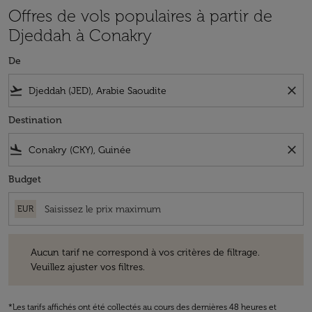
Offres de vols populaires à partir de
Djeddah à Conakry
De
flight_takeoff
close
Destination
flight_land
close
Budget
EUR
Aucun tarif ne correspond à vos critères de filtrage. Veuillez ajuster v
Aucun tarif ne correspond à vos critères de filtrage.
Veuillez ajuster vos filtres.
*Les tarifs affichés ont été collectés au cours des dernières 48 heures et