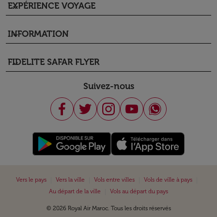
EXPÉRIENCE VOYAGE
keyboard_arrow_down
INFORMATION
keyboard_arrow_down
FIDELITE SAFAR FLYER
keyboard_arrow_down
Suivez-nous
|
|
|
|
Vers le pays
Vers la ville
Vols entre villes
Vols de ville à pays
|
Au départ de la ville
Vols au départ du pays
© 2026 Royal Air Maroc. Tous les droits réservés