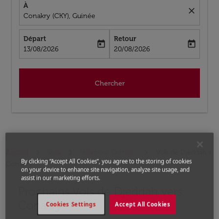
À
close
Conakry (CKY), Guinée
Départ
Retour
today
today
fc-booking-departure-date-aria-label
fc-booking-return-date-aria-label
13/08/2026
20/08/2026
Chercher
Accueil
Vols
Vols pour Guinée
Vols de Djeddah a
By clicking “Accept All Cookies”, you agree to the storing of cookies
Conakry
on your device to enhance site navigation, analyze site usage, and
assist in our marketing efforts.
Prochains Vols de Djeddah vers
Aucun tarif trouvé pour les options populaires sélectio
Conakry
Cookies Settings
Accept All Cookies