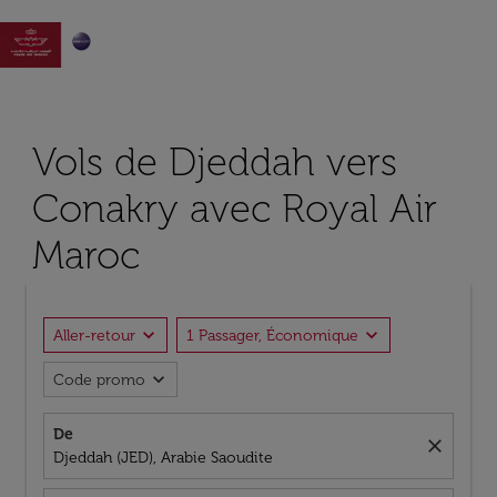

Vols de Djeddah vers
Conakry avec Royal Air
Maroc
expand_more
expand_more
Aller-retour
1 Passager, Économique
expand_more
Code promo
De
close
Djeddah (JED), Arabie Saoudite