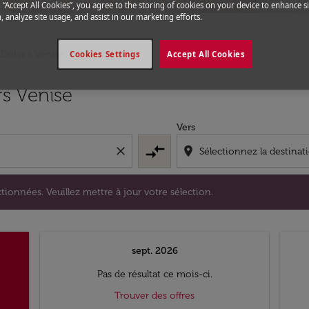
g “Accept All Cookies”, you agree to the storing of cookies on your device to enhance si
, analyze site usage, and assist in our marketing efforts.
 Doha a Venise
Cookies Settings
Accept All Cookies
s sélectionnées. Veuillez mettre à jour votre sélection.
rs Venise
Vers
compare_arrows
close
location_on
tionnées. Veuillez mettre à jour votre sélection.
sept. 2026
Pas de résultat ce mois-ci.
Trouver des offres