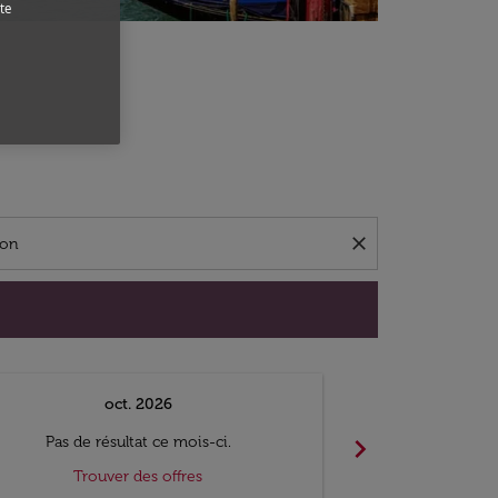
te
close
oct. 2026
n
chevron_right
Pas de résultat ce mois-ci.
Pas de ré
Trouver des offres
Trouv