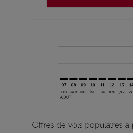
Displaying fares for août-2026
DOH–VCE: cmp-view-offers-discla
DOH–VCE: cmp-view-offers-di
DOH–VCE: cmp-view-offer
DOH–VCE: cmp-view-o
DOH–VCE: cmp-v
DOH–VCE: c
DOH–VC
DO
07
08
09
10
11
12
13
1
ven
sam
dim
lun
mar
mer
jeu
ve
AOÛT
Offres de vols populaires à