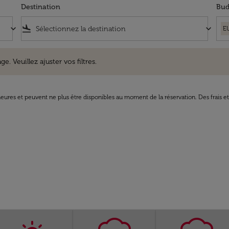
Destination
Bud
keyboard_arrow_down
flight_land
keyboard_arrow_down
E
uillez ajuster vos filtres.
e. Veuillez ajuster vos filtres.
8 heures et peuvent ne plus être disponibles au moment de la réservation. Des frais e