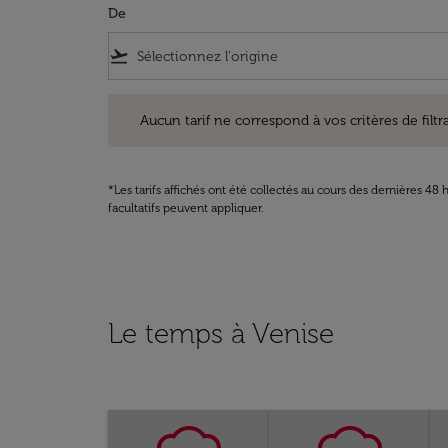
De
flight_takeoff
Aucun tarif ne correspond à vos critères de filtrage. Ve
Aucun tarif ne correspond à vos critères de filtrag
*Les tarifs affichés ont été collectés au cours des dernières 4
facultatifs peuvent appliquer.
Le temps à Venise