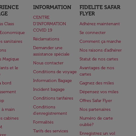
RIENCE
INFORMATION
FIDELITE SAFAR
AGE
FLYER
CENTRE
ss Class
D’INFORMATION
Adhérez maintenant
COVID 19
e Economique
Se connecter
Réclamations
s sanitaires
Comment ça marche
Demander une
lons
Nos raisons d'adhérer
assistance spéciale
s Magique
Statut de nos cartes
Nous contacter
ants et le
Avantages de nos
Conditions de voyage
e
cartes
Information Bagage
à bord
Gagnez des miles
Incident bagage
issement
Dépensez vos miles
Conditions tarifaires
op
Offres Safar Flyer
Conditions
 à main
Nos partenaires
d'enregistrement
es cabines
Numéro de carte
Formalités
oublié?
M
Tarifs des services
Enregistrez un vol
ESS