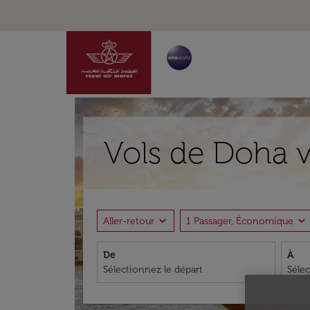
Vols de Doha v
expand_more
expand_more
Aller-retour
1 Passager, Économique
De
À