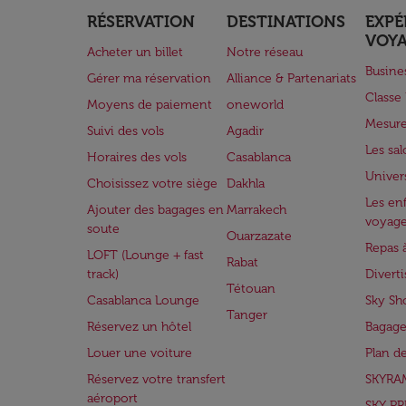
RÉSERVATION
DESTINATIONS
EXPÉ
VOY
Acheter un billet
Notre réseau
Busine
Gérer ma réservation
Alliance & Partenariats
Class
Moyens de paiement
oneworld
Mesure
Suivi des vols
Agadir
Les sa
Horaires des vols
Casablanca
Univer
Choisissez votre siège
Dakhla
Les enf
Ajouter des bagages en
Marrakech
voyag
soute
Ouarzazate
Repas 
LOFT (Lounge + fast
Rabat
track)
Divert
Tétouan
Casablanca Lounge
Sky Sh
Tanger
Réservez un hôtel
Bagage
Louer une voiture
Plan d
Réservez votre transfert
SKYRA
aéroport
SKY PR