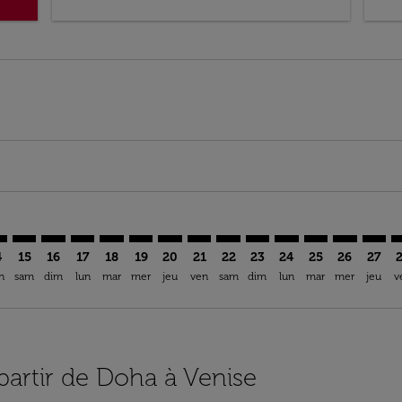
imer. Trouver des offres
sclaimer. Trouver des offres
s-disclaimer. Trouver des offres
ffers-disclaimer. Trouver des offres
iew-offers-disclaimer. Trouver des offres
mp-view-offers-disclaimer. Trouver des offres
E: cmp-view-offers-disclaimer. Trouver des offres
H–VCE: cmp-view-offers-disclaimer. Trouver des offres
DOH–VCE: cmp-view-offers-disclaimer. Trouver des offres
DOH–VCE: cmp-view-offers-disclaimer. Trouver des of
DOH–VCE: cmp-view-offers-disclaimer. Trouver de
DOH–VCE: cmp-view-offers-disclaimer. Trouve
DOH–VCE: cmp-view-offers-disclaimer. T
DOH–VCE: cmp-view-offers-disclaime
DOH–VCE: cmp-view-offers-discl
DOH–VCE: cmp-view-offers-d
DOH–VCE: cmp-view-offe
DOH–VCE: cmp-view-
DOH–VCE: cmp-v
DOH–VCE: 
DOH–V
D
4
15
16
17
18
19
20
21
22
23
24
25
26
27
n
sam
dim
lun
mar
mer
jeu
ven
sam
dim
lun
mar
mer
jeu
v
 partir de Doha à Venise