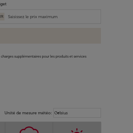
get
UR
t charges supplémentaires pour les produits et services
Weather unit option Celsius Select
keyboard_arrow_down
Unité de mesure météo
:
Celsius