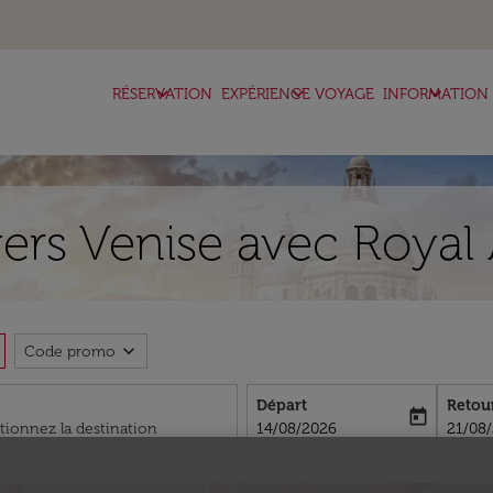
keyboard_arrow_down
keyboard_arrow_down
keyboard_arrow_down
RÉSERVATION
EXPÉRIENCE VOYAGE
INFORMATION
ers Venise avec Royal
expand_more
Code promo
Départ
Retou
today
fc-booking-departure-date-aria-l
fc-boo
14/08/2026
21/08