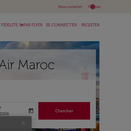
language
keyboard_arrow_down
Nous contacter
Français
keyboard_arrow_down
FIDELITE SAFAR FLYER
SE CONNECTER
REGISTER
 Air Maroc
r
today
Chercher
abel
king-return-date-aria-label
/2026