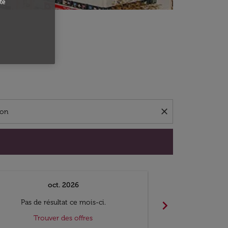
te
close
oct. 2026
n
chevron_right
Pas de résultat ce mois-ci.
Pas de ré
Trouver des offres
Trouv