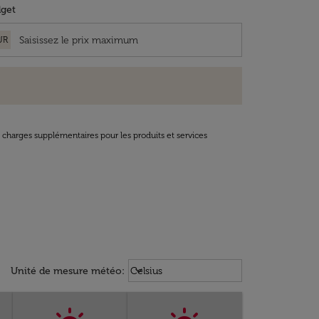
get
UR
t charges supplémentaires pour les produits et services
Weather unit option Celsius Select
keyboard_arrow_down
Unité de mesure météo
:
Celsius