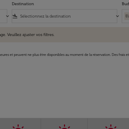
Destination
Bud
keyboard_arrow_down
flight_land
keyboard_arrow_down
E
uillez ajuster vos filtres.
e. Veuillez ajuster vos filtres.
8 heures et peuvent ne plus être disponibles au moment de la réservation. Des frais e