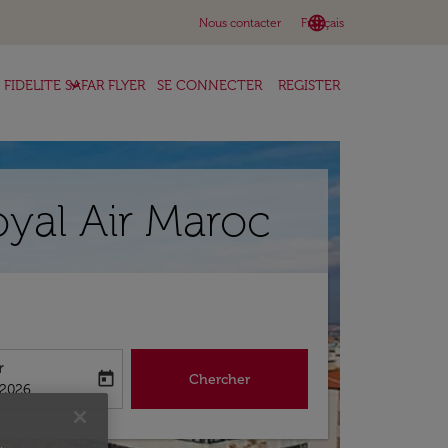
language
keyboard_arrow_down
Nous contacter
Français
keyboard_arrow_down
FIDELITE SAFAR FLYER
SE CONNECTER
REGISTER
yal Air Maroc
r
today
Chercher
abel
king-return-date-aria-label
/2026