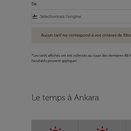
De
flight_takeoff
Aucun tarif ne correspond à vos critères de filtrage. Ve
Aucun tarif ne correspond à vos critères de filtrag
*Les tarifs affichés ont été collectés au cours des dernières 4
facultatifs peuvent appliquer.
Le temps à Ankara