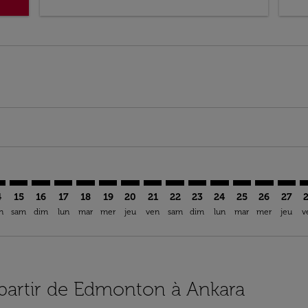
mer. Trouver des offres
sclaimer. Trouver des offres
s-disclaimer. Trouver des offres
ffers-disclaimer. Trouver des offres
ew-offers-disclaimer. Trouver des offres
mp-view-offers-disclaimer. Trouver des offres
B: cmp-view-offers-disclaimer. Trouver des offres
G–ESB: cmp-view-offers-disclaimer. Trouver des offres
YEG–ESB: cmp-view-offers-disclaimer. Trouver des offres
YEG–ESB: cmp-view-offers-disclaimer. Trouver des off
YEG–ESB: cmp-view-offers-disclaimer. Trouver des
YEG–ESB: cmp-view-offers-disclaimer. Trouve
YEG–ESB: cmp-view-offers-disclaimer. Tr
YEG–ESB: cmp-view-offers-disclaimer
YEG–ESB: cmp-view-offers-discla
YEG–ESB: cmp-view-offers-di
YEG–ESB: cmp-view-offe
YEG–ESB: cmp-view-
YEG–ESB: cmp-v
YEG–ESB: c
YEG–E
Y
4
15
16
17
18
19
20
21
22
23
24
25
26
27
n
sam
dim
lun
mar
mer
jeu
ven
sam
dim
lun
mar
mer
jeu
v
à partir de Edmonton à Ankara