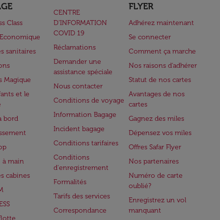
AGE
FLYER
CENTRE
ss Class
D’INFORMATION
Adhérez maintenant
COVID 19
e Economique
Se connecter
Réclamations
s sanitaires
Comment ça marche
Demander une
lons
Nos raisons d'adhérer
assistance spéciale
s Magique
Statut de nos cartes
Nous contacter
ants et le
Avantages de nos
Conditions de voyage
e
cartes
Information Bagage
à bord
Gagnez des miles
Incident bagage
issement
Dépensez vos miles
Conditions tarifaires
op
Offres Safar Flyer
Conditions
 à main
Nos partenaires
d'enregistrement
es cabines
Numéro de carte
Formalités
oublié?
M
Tarifs des services
Enregistrez un vol
ESS
Correspondance
manquant
flotte