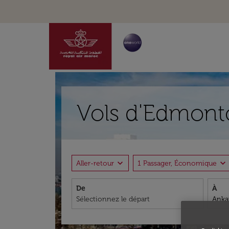
Vols d'Edmonto
expand_more
expand_more
Aller-retour
1 Passager, Économique
De
À