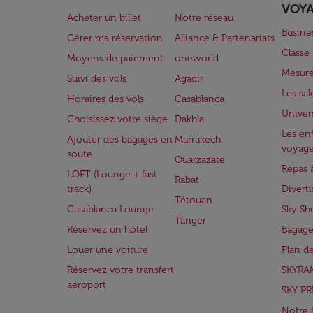
VOY
Acheter un billet
Notre réseau
Busine
Gérer ma réservation
Alliance & Partenariats
Class
Moyens de paiement
oneworld
Mesure
Suivi des vols
Agadir
Les sa
Horaires des vols
Casablanca
Univer
Choisissez votre siège
Dakhla
Les enf
Ajouter des bagages en
Marrakech
voyag
soute
Ouarzazate
Repas 
LOFT (Lounge + fast
Rabat
track)
Divert
Tétouan
Casablanca Lounge
Sky Sh
Tanger
Réservez un hôtel
Bagage
Louer une voiture
Plan d
Réservez votre transfert
SKYRA
aéroport
SKY PR
Notre 