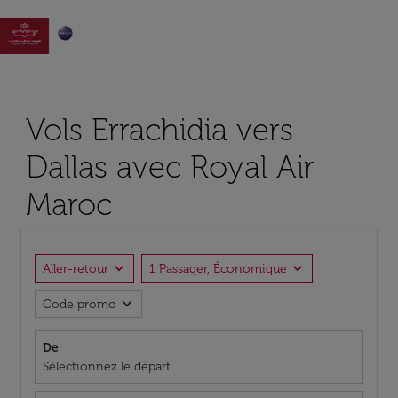

Vols Errachidia vers
Dallas avec Royal Air
Maroc
expand_more
expand_more
Aller-retour
1 Passager, Économique
expand_more
Code promo
De
Sélectionnez le départ