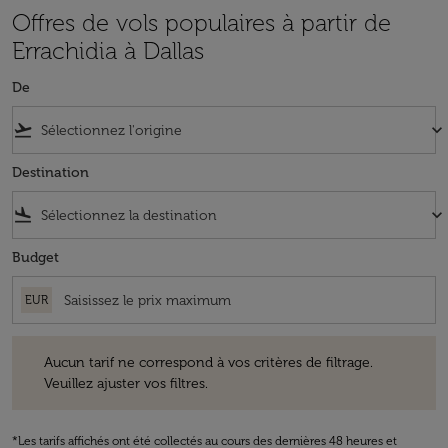
Offres de vols populaires à partir de
Errachidia à Dallas
De
flight_takeoff
keyboard_arrow_down
Destination
flight_land
keyboard_arrow_down
Budget
EUR
Aucun tarif ne correspond à vos critères de filtrage. Veuillez ajuster v
Aucun tarif ne correspond à vos critères de filtrage.
Veuillez ajuster vos filtres.
*Les tarifs affichés ont été collectés au cours des dernières 48 heures et