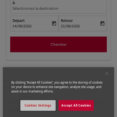
À
Sélectionnez la destination
Départ
Retour
today
today
fc-booking-departure-date-aria-label
fc-booking-return-date-aria-label
14/08/2026
21/08/2026
Chercher
Accueil
Vols
Vols pour États-Unis
Vols de
By clicking “Accept All Cookies”, you agree to the storing of cookies
on your device to enhance site navigation, analyze site usage, and
Errachidia a Dallas
assist in our marketing efforts.
Prochains Vols de Errachidia vers
Aucun tarif trouvé pour les options populaires sélectio
Cookies Settings
Accept All Cookies
Dallas