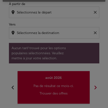
À partir de
location_on
close
Vers
location_on
close
Aucun tarif trouvé pour les options
populaires sélectionnées. Veuillez
mettre à jour votre sélection.
août 2026
chevron_left
chevron_right
Pas de résultat ce mois-ci.
Trouver des offres