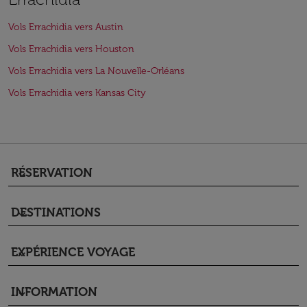
Vols Errachidia vers Austin
Vols Errachidia vers Houston
Vols Errachidia vers La Nouvelle-Orléans
Vols Errachidia vers Kansas City
RÉSERVATION
keyboard_arrow_down
DESTINATIONS
keyboard_arrow_down
EXPÉRIENCE VOYAGE
keyboard_arrow_down
INFORMATION
keyboard_arrow_down