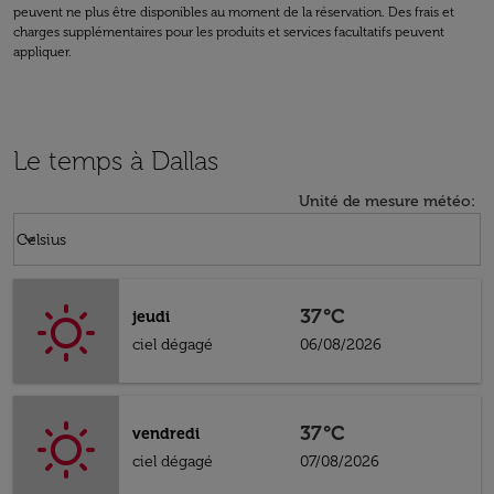
peuvent ne plus être disponibles au moment de la réservation. Des frais et
charges supplémentaires pour les produits et services facultatifs peuvent
appliquer.
Le temps à Dallas
Unité de mesure météo
:
Weather unit option Celsius Selected
keyboard_arrow_down
Celsius
37°C
jeudi
ciel dégagé
06/08/2026
37°C
vendredi
ciel dégagé
07/08/2026