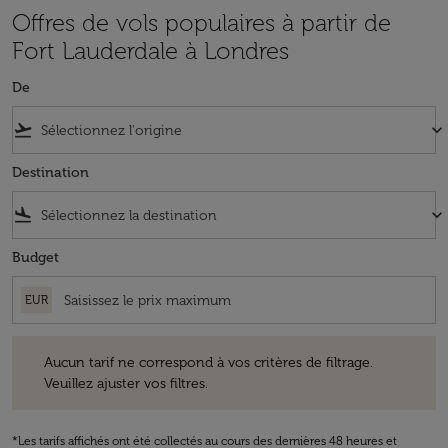
Offres de vols populaires à partir de
Fort Lauderdale à Londres
De
flight_takeoff
keyboard_arrow_down
Destination
flight_land
keyboard_arrow_down
Budget
EUR
Aucun tarif ne correspond à vos critères de filtrage. Veuillez ajuster v
Aucun tarif ne correspond à vos critères de filtrage.
Veuillez ajuster vos filtres.
*Les tarifs affichés ont été collectés au cours des dernières 48 heures et