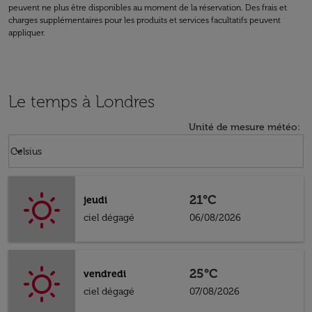
peuvent ne plus être disponibles au moment de la réservation. Des frais et
charges supplémentaires pour les produits et services facultatifs peuvent
appliquer.
Le temps à Londres
Unité de mesure météo
:
Weather unit option Celsius Selected
keyboard_arrow_down
Celsius
21°C
jeudi
ciel dégagé
06/08/2026
25°C
vendredi
ciel dégagé
07/08/2026