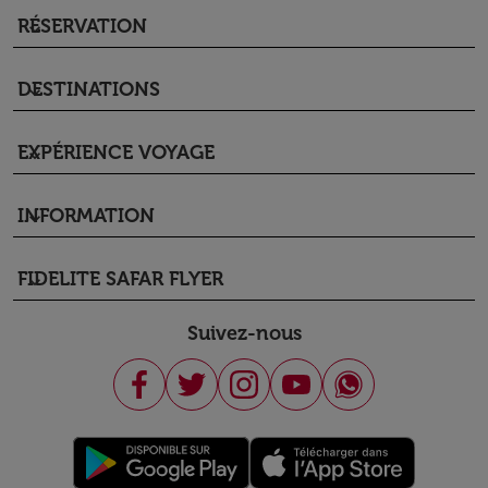
RÉSERVATION
keyboard_arrow_down
DESTINATIONS
keyboard_arrow_down
EXPÉRIENCE VOYAGE
keyboard_arrow_down
INFORMATION
keyboard_arrow_down
FIDELITE SAFAR FLYER
keyboard_arrow_down
Suivez-nous