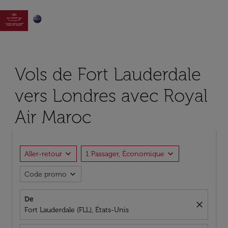

Vols de Fort Lauderdale
vers Londres avec Royal
Air Maroc
expand_more
expand_more
Aller-retour
1 Passager, Économique
expand_more
Code promo
De
close
Fort Lauderdale (FLL), États-Unis