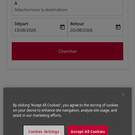
À
Sélectionnez la destination
Départ
Retour
today
today
fc-booking-departure-date-aria-label
fc-booking-return-date-aria-label
13/08/2026
20/08/2026
Chercher
Accueil
Vols
Vols pour Royaume-Uni
Vols de
Fort Lauderdale a Londres
By clicking “Accept All Cookies”, you agree to the storing of cookies
on your device to enhance site navigation, analyze site usage, and
assist in our marketing efforts.
Prochains Vols de Fort Lauderdale
Aucun tarif trouvé pour les options populaires sélectio
vers Londres
Cookies Settings
Accept All Cookies