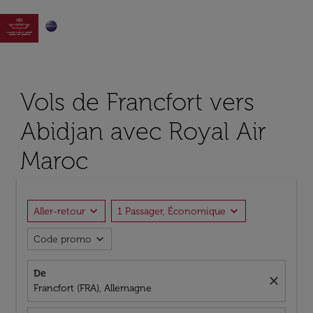

Vols de Francfort vers
Abidjan avec Royal Air
Maroc
expand_more
expand_more
Aller-retour
1 Passager, Économique
expand_more
Code promo
De
close
Francfort (FRA), Allemagne