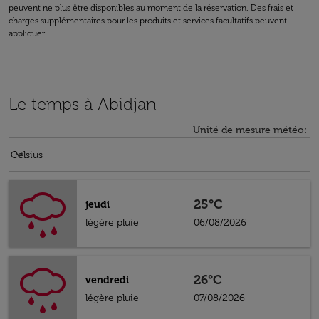
peuvent ne plus être disponibles au moment de la réservation. Des frais et
charges supplémentaires pour les produits et services facultatifs peuvent
appliquer.
Le temps à Abidjan
Unité de mesure météo
:
Weather unit option Celsius Selected
keyboard_arrow_down
Celsius
25°C
jeudi
légère pluie
06/08/2026
26°C
vendredi
légère pluie
07/08/2026