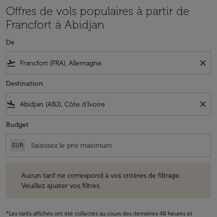
Offres de vols populaires à partir de
Francfort à Abidjan
De
flight_takeoff
close
Destination
flight_land
close
Budget
EUR
Aucun tarif ne correspond à vos critères de filtrage. Veuillez ajuster v
Aucun tarif ne correspond à vos critères de filtrage.
Veuillez ajuster vos filtres.
*Les tarifs affichés ont été collectés au cours des dernières 48 heures et