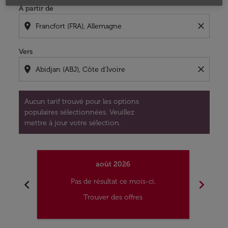
À partir de
location_on
close
Vers
location_on
close
Aucun tarif trouvé pour les options
populaires sélectionnées. Veuillez
mettre à jour votre sélection.
août 2026
chevron_left
chevron_right
Pas de résultat ce mois-ci.
Trouver des offres