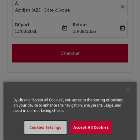
À
close
Abidjan (ABJ), Côte d'Ivoire
Départ
Retour
today
today
fc-booking-departure-date-aria-label
fc-booking-return-date-aria-label
13/08/2026
20/08/2026
Chercher
Accueil
Vols
Vols pour Côte d'Ivoire
Vols de
By clicking “Accept All Cookies”, you agree to the storing of cookies
Francfort a Abidjan
on your device to enhance site navigation, analyze site usage, and
assist in our marketing efforts.
Prochains Vols de Francfort vers
Aucun tarif trouvé pour les options populaires sélectio
Cookies Settings
Accept All Cookies
Abidjan