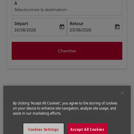
À
Sélectionnez la destination
Départ
Retour
today
today
fc-booking-departure-date-aria-label
fc-booking-return-date-aria-label
16/08/2026
23/08/2026
Chercher
Accueil
Vols
Vols pour Maroc
Vols de Freetown a
Agadir
By clicking “Accept All Cookies”, you agree to the storing of cookies
on your device to enhance site navigation, analyze site usage, and
assist in our marketing efforts.
Prochains Vols de Freetown vers
Aucun tarif trouvé pour les options populaires sélectio
Agadir
Cookies Settings
Accept All Cookies