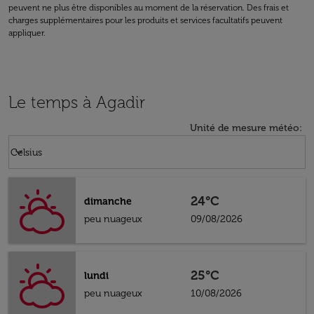
peuvent ne plus être disponibles au moment de la réservation. Des frais et
charges supplémentaires pour les produits et services facultatifs peuvent
appliquer.
Le temps à Agadir
Unité de mesure météo
:
Weather unit option Celsius Selected
keyboard_arrow_down
Celsius
24°C
dimanche
peu nuageux
09/08/2026
25°C
lundi
peu nuageux
10/08/2026