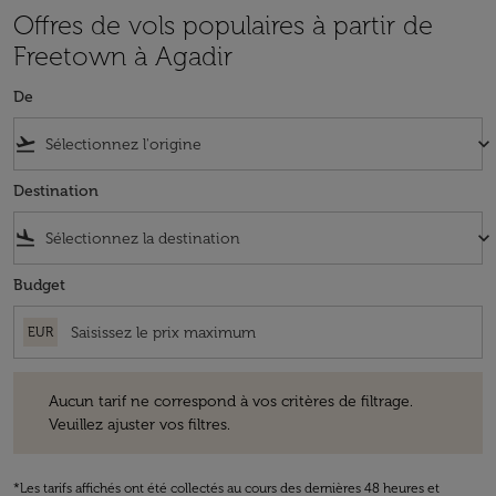
Offres de vols populaires à partir de
Freetown à Agadir
De
flight_takeoff
keyboard_arrow_down
Destination
flight_land
keyboard_arrow_down
Budget
EUR
Aucun tarif ne correspond à vos critères de filtrage. Veuillez ajuster v
Aucun tarif ne correspond à vos critères de filtrage.
Veuillez ajuster vos filtres.
*Les tarifs affichés ont été collectés au cours des dernières 48 heures et