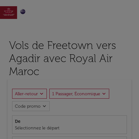

Vols de Freetown vers
Agadir avec Royal Air
Maroc
expand_more
expand_more
Aller-retour
1 Passager, Économique
expand_more
Code promo
De
Sélectionnez le départ