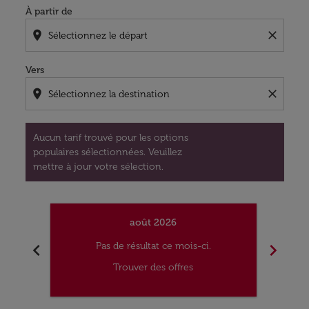
À partir de
location_on
close
Vers
location_on
close
Aucun tarif trouvé pour les options
populaires sélectionnées. Veuillez
mettre à jour votre sélection.
août 2026
chevron_left
chevron_right
Pas de résultat ce mois-ci.
Trouver des offres