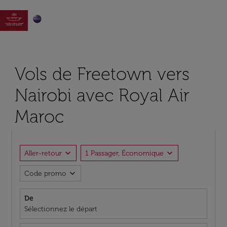

Vols de Freetown vers
Nairobi avec Royal Air
Maroc
expand_more
expand_more
Aller-retour
1 Passager, Économique
expand_more
Code promo
De
Sélectionnez le départ