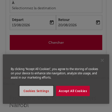
À
Sélectionnez la destination
Départ
Retour
today
today
fc-booking-departure-date-aria-label
fc-booking-return-date-aria-label
13/08/2026
20/08/2026
Chercher
By clicking “Accept All Cookies”, you agree to the storing of cookies
on your device to enhance site navigation, analyze site usage, and
assist in our marketing efforts.
Accueil
Vols
Vols pour Kenya
Vols de Freetown a
Nairobi
Cookies Settings
Accept All Cookies
Prochains Vols de Freetown vers
Aucun tarif trouvé pour les options populaires sélectio
Nairobi