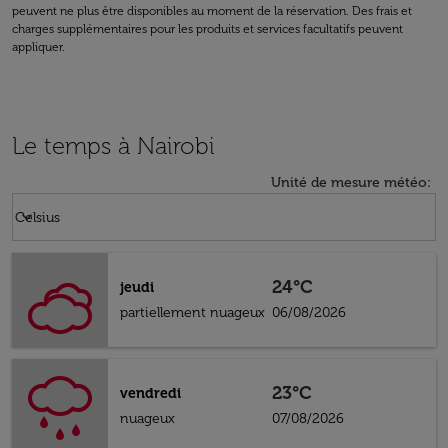
peuvent ne plus être disponibles au moment de la réservation. Des frais et
charges supplémentaires pour les produits et services facultatifs peuvent
appliquer.
Le temps à Nairobi
Unité de mesure météo
:
Weather unit option Celsius Selected
keyboard_arrow_down
Celsius
24°C
jeudi
partiellement nuageux
06/08/2026
23°C
vendredi
nuageux
07/08/2026