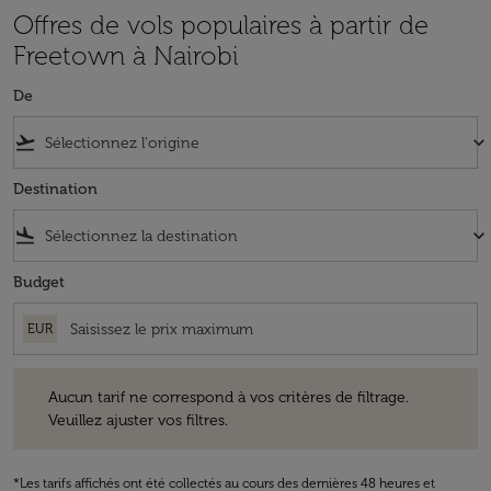
Offres de vols populaires à partir de
Freetown à Nairobi
De
flight_takeoff
keyboard_arrow_down
Destination
flight_land
keyboard_arrow_down
Budget
EUR
Aucun tarif ne correspond à vos critères de filtrage. Veuillez ajuster v
Aucun tarif ne correspond à vos critères de filtrage.
Veuillez ajuster vos filtres.
*Les tarifs affichés ont été collectés au cours des dernières 48 heures et