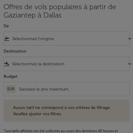
Offres de vols populaires à partir de
Gaziantep à Dallas
De
flight_takeoff
keyboard_arrow_down
Destination
flight_land
keyboard_arrow_down
Budget
EUR
Aucun tarif ne correspond à vos critères de filtrage. Veuillez ajuster v
Aucun tarif ne correspond à vos critères de filtrage.
Veuillez ajuster vos filtres.
*Les tarifs affichés ont été collectés au cours des dernières 48 heures et