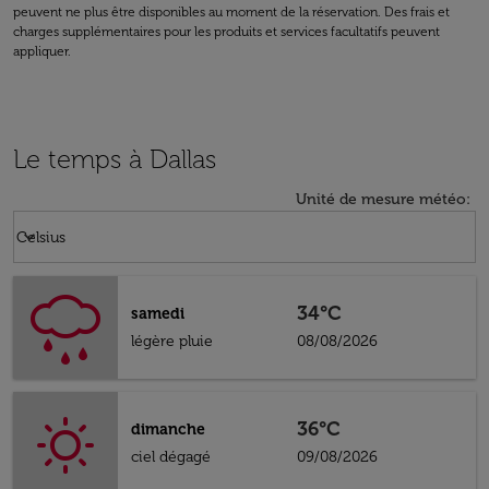
peuvent ne plus être disponibles au moment de la réservation. Des frais et
charges supplémentaires pour les produits et services facultatifs peuvent
appliquer.
Le temps à Dallas
Unité de mesure météo
:
Weather unit option Celsius Selected
keyboard_arrow_down
Celsius
34°C
samedi
légère pluie
08/08/2026
36°C
dimanche
ciel dégagé
09/08/2026