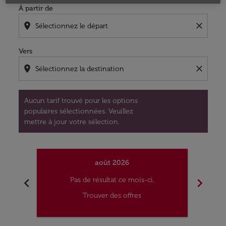
À partir de
location_on
close
Vers
location_on
close
Aucun tarif trouvé pour les options
populaires sélectionnées. Veuillez
mettre à jour votre sélection.
août 2026
chevron_left
chevron_right
Pas de résultat ce mois-ci.
Trouver des offres