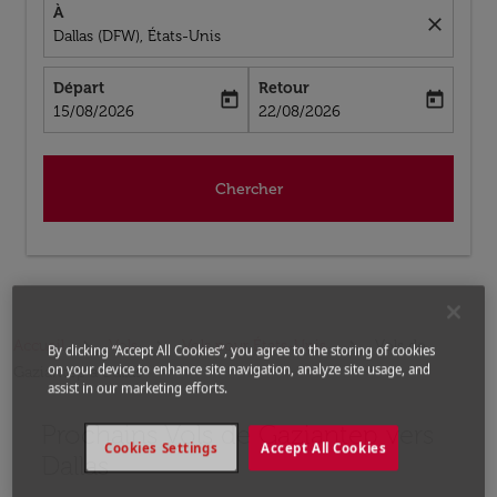
À
close
Dallas (DFW), États-Unis
Départ
Retour
today
today
fc-booking-departure-date-aria-label
fc-booking-return-date-aria-label
15/08/2026
22/08/2026
Chercher
Accueil
Vols
Vols pour États-Unis
Vols de
By clicking “Accept All Cookies”, you agree to the storing of cookies
on your device to enhance site navigation, analyze site usage, and
Gaziantep a Dallas
assist in our marketing efforts.
Prochains Vols de Gaziantep vers
Aucun tarif trouvé pour les options populaires sélectio
Cookies Settings
Accept All Cookies
Dallas