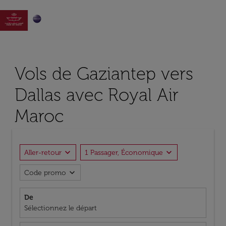

Vols de Gaziantep vers
Dallas avec Royal Air
Maroc
expand_more
expand_more
Aller-retour
1 Passager, Économique
expand_more
Code promo
De
Sélectionnez le départ