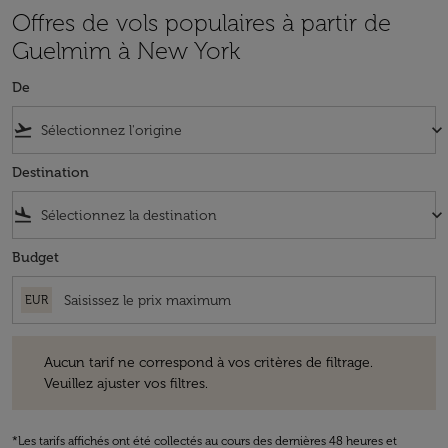
Offres de vols populaires à partir de
Guelmim à New York
De
flight_takeoff
keyboard_arrow_down
Destination
flight_land
keyboard_arrow_down
Budget
EUR
Aucun tarif ne correspond à vos critères de filtrage. Veuillez ajuster v
Aucun tarif ne correspond à vos critères de filtrage.
Veuillez ajuster vos filtres.
*Les tarifs affichés ont été collectés au cours des dernières 48 heures et