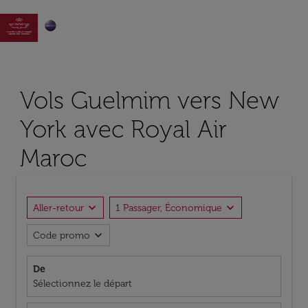

Vols Guelmim vers New
York avec Royal Air
Maroc
expand_more
expand_more
Aller-retour
1 Passager, Économique
expand_more
Code promo
De
Sélectionnez le départ