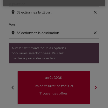
À partir de
location_on
close
Vers
location_on
close
Aucun tarif trouvé pour les options
populaires sélectionnées. Veuillez
mettre à jour votre sélection.
août 2026
chevron_left
chevron_right
Pas de résultat ce mois-ci.
Trouver des offres