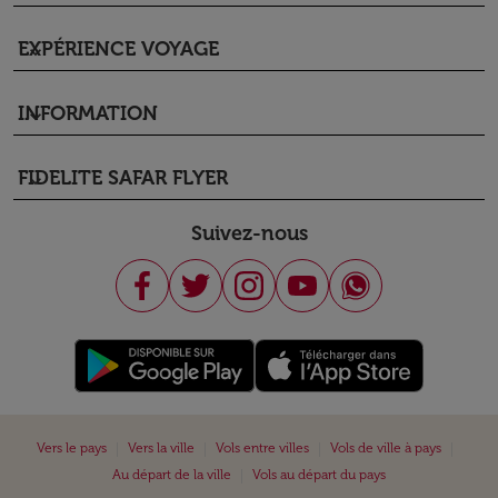
EXPÉRIENCE VOYAGE
keyboard_arrow_down
INFORMATION
keyboard_arrow_down
FIDELITE SAFAR FLYER
keyboard_arrow_down
Suivez-nous
|
|
|
|
Vers le pays
Vers la ville
Vols entre villes
Vols de ville à pays
|
Au départ de la ville
Vols au départ du pays