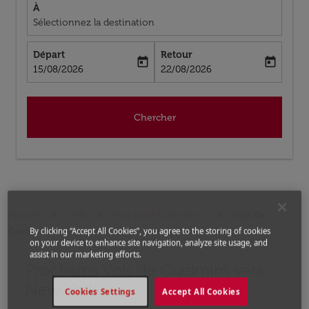
À
Sélectionnez la destination
Départ
Retour
today
today
fc-booking-departure-date-aria-label
fc-booking-return-date-aria-label
15/08/2026
22/08/2026
Chercher
Accueil
Vols
Vols pour États-Unis
Vols de
Guelmim a New York
By clicking “Accept All Cookies”, you agree to the storing of cookies
on your device to enhance site navigation, analyze site usage, and
assist in our marketing efforts.
Prochains Vols de Guelmim vers
Aucun tarif trouvé pour les options populaires sélectio
New York
Cookies Settings
Accept All Cookies