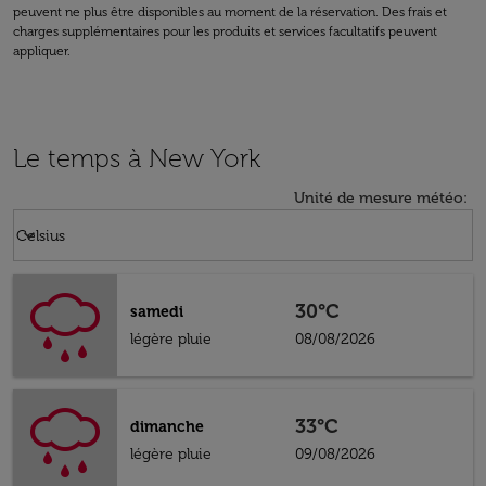
peuvent ne plus être disponibles au moment de la réservation. Des frais et
charges supplémentaires pour les produits et services facultatifs peuvent
appliquer.
Le temps à New York
Unité de mesure météo
:
Weather unit option Celsius Selected
keyboard_arrow_down
Celsius
30°C
samedi
légère pluie
08/08/2026
33°C
dimanche
légère pluie
09/08/2026