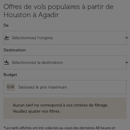
Offres de vols populaires à partir de
Houston à Agadir
De
flight_takeoff
keyboard_arrow_down
Destination
flight_land
keyboard_arrow_down
Budget
EUR
Aucun tarif ne correspond à vos critères de filtrage. Veuillez ajuster v
Aucun tarif ne correspond à vos critères de filtrage.
Veuillez ajuster vos filtres.
*Les tarifs affichés ont été collectés au cours des dernières 48 heures et