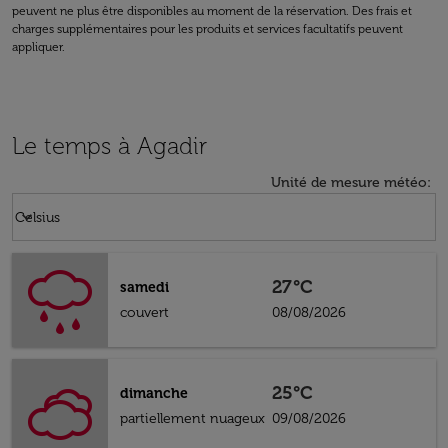
peuvent ne plus être disponibles au moment de la réservation. Des frais et
charges supplémentaires pour les produits et services facultatifs peuvent
appliquer.
Le temps à Agadir
Unité de mesure météo
:
Weather unit option Celsius Selected
keyboard_arrow_down
Celsius
27°C
samedi
couvert
08/08/2026
25°C
dimanche
partiellement nuageux
09/08/2026