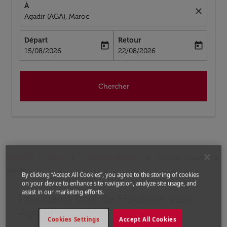
À
close
Agadir (AGA), Maroc
Départ
Retour
today
today
fc-booking-departure-date-aria-label
fc-booking-return-date-aria-label
15/08/2026
22/08/2026
Chercher
Accueil
Vols
Vols pour Maroc
Vols de Houston a
Agadir
By clicking “Accept All Cookies”, you agree to the storing of cookies
on your device to enhance site navigation, analyze site usage, and
assist in our marketing efforts.
Prochains Vols de Houston vers
Aucun tarif trouvé pour les options populaires sélectio
Agadir
Cookies Settings
Accept All Cookies