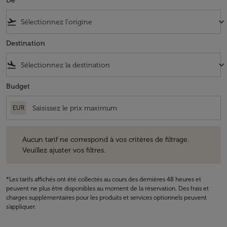
De
flight_takeoff
keyboard_arrow_down
Destination
flight_land
keyboard_arrow_down
Budget
EUR
Aucun tarif ne correspond à vos critères de filtrage. Veuillez ajuster v
Aucun tarif ne correspond à vos critères de filtrage.
Veuillez ajuster vos filtres.
*Les tarifs affichés ont été collectés au cours des dernières 48 heures et
peuvent ne plus être disponibles au moment de la réservation. Des frais et
charges supplémentaires pour les produits et services optionnels peuvent
s'appliquer.