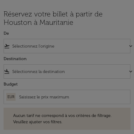
Réservez votre billet à partir de
Houston à Mauritanie
De
flight_takeoff
keyboard_arrow_down
Destination
flight_land
keyboard_arrow_down
Budget
EUR
Aucun tarif ne correspond à vos critères de filtrage. Veuillez ajuster v
Aucun tarif ne correspond à vos critères de filtrage.
Veuillez ajuster vos filtres.