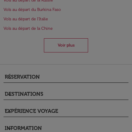
Vols au départ de la Russie
Vols au départ du Burkina Faso
Vols au départ de l'Italie
Vols au départ de la Chine
Voir plus
RÉSERVATION
keyboard_arrow_down
DESTINATIONS
keyboard_arrow_down
EXPÉRIENCE VOYAGE
keyboard_arrow_down
INFORMATION
keyboard_arrow_down