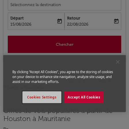
Sélectionnez la destination
Départ
Retour
today
today
fc-booking-departure-date-aria-label
fc-booking-return-date-aria-label
15/08/2026
22/08/2026
Chercher
By clicking “Accept All Cookies”, you agree to the storing of cookies
on your device to enhance site navigation, analyze site usage, and
Accueil
Vols
Vols pour Mauritanie
Vols de
assist in our marketing efforts.
Houston a Mauritanie
Cookies Settings
Accept All Cookies
Offres de vols populaires à partir de
Houston à Mauritanie