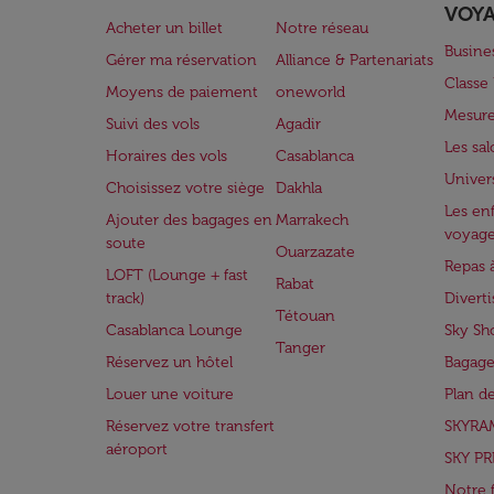
VOY
Acheter un billet
Notre réseau
Busine
Gérer ma réservation
Alliance & Partenariats
Class
Moyens de paiement
oneworld
Mesure
Suivi des vols
Agadir
Les sa
Horaires des vols
Casablanca
Univer
Choisissez votre siège
Dakhla
Les enf
Ajouter des bagages en
Marrakech
voyag
soute
Ouarzazate
Repas 
LOFT (Lounge + fast
Rabat
track)
Divert
Tétouan
Casablanca Lounge
Sky Sh
Tanger
Réservez un hôtel
Bagage
Louer une voiture
Plan d
Réservez votre transfert
SKYRA
aéroport
SKY PR
Notre 