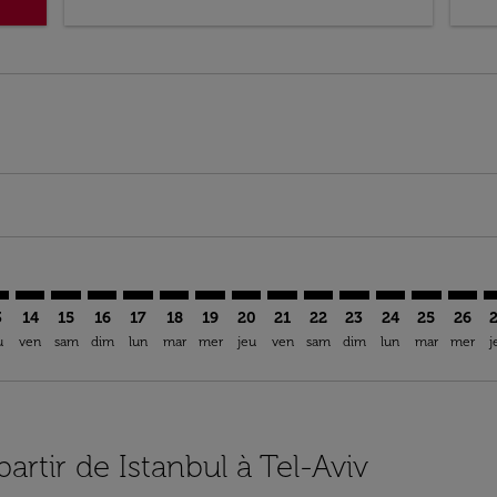
mer. Trouver des offres
claimer. Trouver des offres
-disclaimer. Trouver des offres
ffers-disclaimer. Trouver des offres
ew-offers-disclaimer. Trouver des offres
p-view-offers-disclaimer. Trouver des offres
V: cmp-view-offers-disclaimer. Trouver des offres
T–TLV: cmp-view-offers-disclaimer. Trouver des offres
IST–TLV: cmp-view-offers-disclaimer. Trouver des offres
IST–TLV: cmp-view-offers-disclaimer. Trouver des offr
IST–TLV: cmp-view-offers-disclaimer. Trouver des 
IST–TLV: cmp-view-offers-disclaimer. Trouver
IST–TLV: cmp-view-offers-disclaimer. Tro
IST–TLV: cmp-view-offers-disclaimer.
IST–TLV: cmp-view-offers-discla
IST–TLV: cmp-view-offers-di
IST–TLV: cmp-view-offer
IST–TLV: cmp-view-o
IST–TLV: cmp-v
IST–TLV: c
IST–TL
I
3
14
15
16
17
18
19
20
21
22
23
24
25
26
u
ven
sam
dim
lun
mar
mer
jeu
ven
sam
dim
lun
mar
mer
j
partir de Istanbul à Tel-Aviv