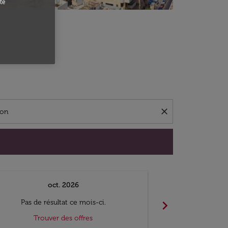
te
close
oct. 2026
n
chevron_right
Pas de résultat ce mois-ci.
Pas de ré
Trouver des offres
Trouv