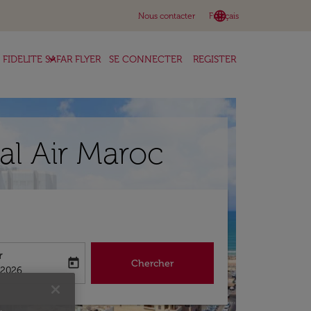
language
keyboard_arrow_down
Nous contacter
Français
keyboard_arrow_down
FIDELITE SAFAR FLYER
SE CONNECTER
REGISTER
yal Air Maroc
r
today
Chercher
abel
king-return-date-aria-label
/2026