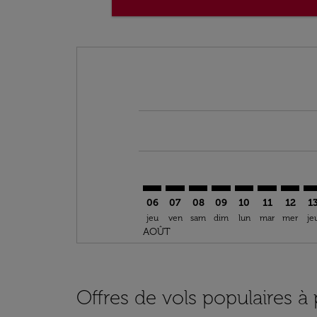
Displaying fares for août-2026
IST–TLV: cmp-view-offers-disclai
IST–TLV: cmp-view-offers-dis
IST–TLV: cmp-view-offers
IST–TLV: cmp-view-o
IST–TLV: cmp-vi
IST–TLV: cm
IST–TL
IS
06
07
08
09
10
11
12
1
jeu
ven
sam
dim
lun
mar
mer
je
AOÛT
Offres de vols populaires à 