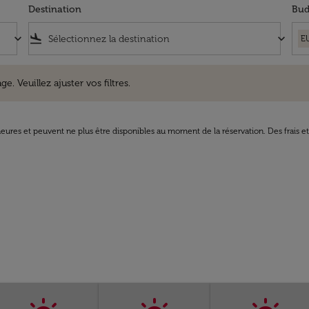
Destination
Bud
keyboard_arrow_down
flight_land
keyboard_arrow_down
E
uillez ajuster vos filtres.
e. Veuillez ajuster vos filtres.
8 heures et peuvent ne plus être disponibles au moment de la réservation. Des frais e