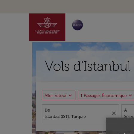
Vols d'Istanbul
expand_more
expand_more
Aller-retour
1 Passager, Économique
De
À
close