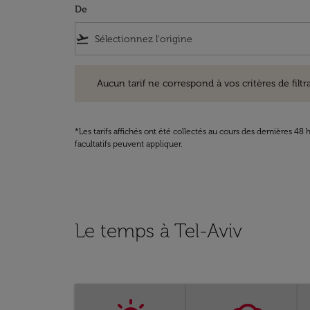
De
flight_takeoff
Aucun tarif ne correspond à vos critères de filtrage. Ve
Aucun tarif ne correspond à vos critères de filtrag
*Les tarifs affichés ont été collectés au cours des dernières 4
facultatifs peuvent appliquer.
Le temps à Tel-Aviv