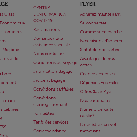
AGE
FLYER
CENTRE
ss Class
D’INFORMATION
Adhérez maintenant
COVID 19
e Economique
Se connecter
Réclamations
s sanitaires
Comment ça marche
Demander une
lons
Nos raisons d'adhérer
assistance spéciale
s Magique
Statut de nos cartes
Nous contacter
ants et le
Avantages de nos
Conditions de voyage
e
cartes
Information Bagage
à bord
Gagnez des miles
Incident bagage
issement
Dépensez vos miles
Conditions tarifaires
op
Offres Safar Flyer
Conditions
 à main
Nos partenaires
d'enregistrement
es cabines
Numéro de carte
Formalités
oublié?
M
Tarifs des services
Enregistrez un vol
ESS
Correspondance
manquant
flotte