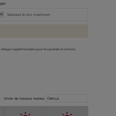
get
UR
t charges supplémentaires pour les produits et services
Weather unit option Celsius Select
keyboard_arrow_down
Unité de mesure météo
:
Celsius