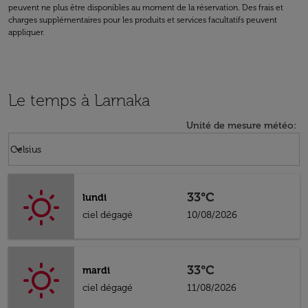
peuvent ne plus être disponibles au moment de la réservation. Des frais et
charges supplémentaires pour les produits et services facultatifs peuvent
appliquer.
Le temps à Larnaka
Unité de mesure météo
:
Weather unit option Celsius Selected
keyboard_arrow_down
Celsius
33°C
lundi
ciel dégagé
10/08/2026
33°C
mardi
ciel dégagé
11/08/2026