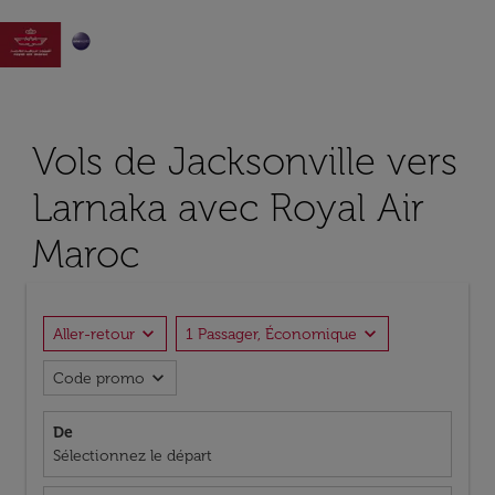

Vols de Jacksonville vers
Larnaka avec Royal Air
Maroc
expand_more
expand_more
Aller-retour
1 Passager, Économique
expand_more
Code promo
De
Sélectionnez le départ