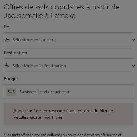
Offres de vols populaires à partir de
Jacksonville à Larnaka
De
flight_takeoff
keyboard_arrow_down
Destination
flight_land
keyboard_arrow_down
Budget
EUR
Aucun tarif ne correspond à vos critères de filtrage. Veuillez ajuster v
Aucun tarif ne correspond à vos critères de filtrage.
Veuillez ajuster vos filtres.
*Les tarifs affichés ont été collectés au cours des dernières 48 heures et