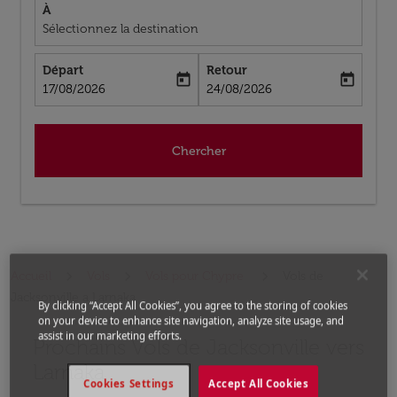
À
Sélectionnez la destination
Départ
Retour
today
today
fc-booking-departure-date-aria-label
fc-booking-return-date-aria-label
17/08/2026
24/08/2026
Chercher
Accueil
Vols
Vols pour Chypre
Vols de
Jacksonville a Larnaka
By clicking “Accept All Cookies”, you agree to the storing of cookies
on your device to enhance site navigation, analyze site usage, and
assist in our marketing efforts.
Prochains Vols de Jacksonville vers
Aucun tarif trouvé pour les options populaires sélectio
Larnaka
Cookies Settings
Accept All Cookies