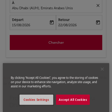
À
close
Abu Dhabi (AUH), Emirats Arabes Unis
Départ
Retour
today
today
fc-booking-departure-date-aria-label
fc-booking-return-date-aria-label
15/08/2026
22/08/2026
Chercher
Accueil
Vols
Vols pour Emirats Arabes Unis
Vols
By clicking “Accept All Cookies”, you agree to the storing of cookies
on your device to enhance site navigation, analyze site usage, and
de Kiev a Abu Dhabi
assist in our marketing efforts.
Prochains Vols de Kiev vers Abu
Aucun tarif trouvé pour les options populaires sélectio
Cookies Settings
Accept All Cookies
Dhabi