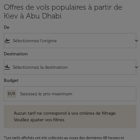
Offres de vols populaires à partir de
Kiev à Abu Dhabi
De
flight_takeoff
keyboard_arrow_down
Destination
flight_land
keyboard_arrow_down
Budget
EUR
Aucun tarif ne correspond à vos critères de filtrage. Veuillez ajuster v
Aucun tarif ne correspond à vos critères de filtrage.
Veuillez ajuster vos filtres.
*Les tarifs affichés ont été collectés au cours des dernières 48 heures et