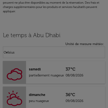
peuvent ne plus être disponibles au moment de la réservation. Des frais et
charges supplémentaires pour les produits et services facultatifs peuvent
appliquer.
Le temps à Abu Dhabi
Unité de mesure météo
:
Weather unit option Celsius Selected
keyboard_arrow_down
Celsius
37°C
samedi
partiellement nuageux
08/08/2026
36°C
dimanche
peu nuageux
09/08/2026