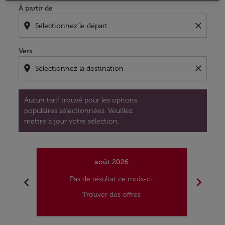
À partir de
location_on
close
Vers
location_on
close
Aucun tarif trouvé pour les options
populaires sélectionnées. Veuillez
mettre à jour votre sélection.
août 2026
chevron_left
chevron_right
Pas de résultat ce mois-ci.
Trouver des offres