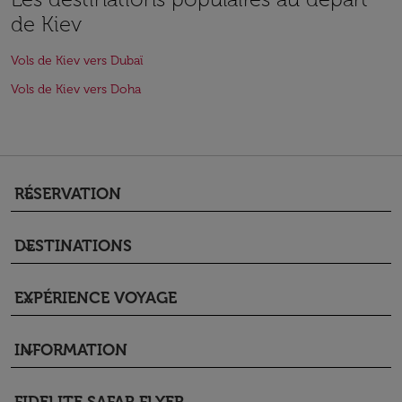
de Kiev
Vols de Kiev vers Dubaï
Vols de Kiev vers Doha
RÉSERVATION
keyboard_arrow_down
DESTINATIONS
keyboard_arrow_down
EXPÉRIENCE VOYAGE
keyboard_arrow_down
INFORMATION
keyboard_arrow_down